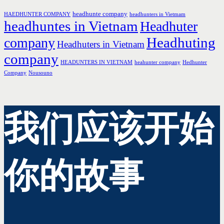
headhunte company
HAEDHUNTER COMPANY
headhunters in Vietmam
headhuntes in Vietnam
Headhuter
Headhuting
company
Headhuters in Vietnam
company
HEADUNTERS IN VIETNAM
heahunter company
Hedhunter
Company
Nousouno
我们应该开始
你的故事