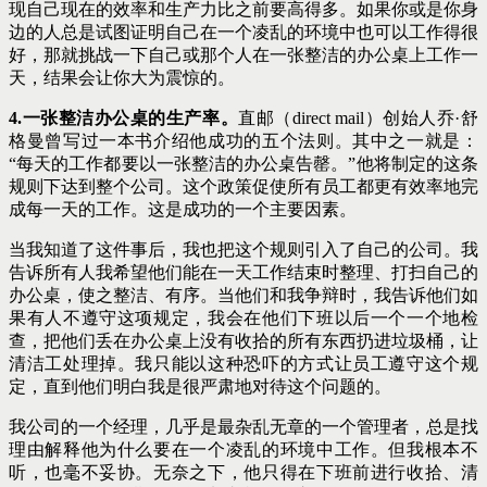
现自己现在的效率和生产力比之前要高得多。如果你或是你身
边的人总是试图证明自己在一个凌乱的环境中也可以工作得很
好，那就挑战一下自己或那个人在一张整洁的办公桌上工作一
天，结果会让你大为震惊的。
4.一张整洁办公桌的生产率。
直邮（direct mail）创始人乔·舒
格曼曾写过一本书介绍他成功的五个法则。其中之一就是：
“每天的工作都要以一张整洁的办公桌告罄。”他将制定的这条
规则下达到整个公司。这个政策促使所有员工都更有效率地完
成每一天的工作。这是成功的一个主要因素。
当我知道了这件事后，我也把这个规则引入了自己的公司。我
告诉所有人我希望他们能在一天工作结束时整理、打扫自己的
办公桌，使之整洁、有序。当他们和我争辩时，我告诉他们如
果有人不遵守这项规定，我会在他们下班以后一个一个地检
查，把他们丢在办公桌上没有收拾的所有东西扔进垃圾桶，让
清洁工处理掉。我只能以这种恐吓的方式让员工遵守这个规
定，直到他们明白我是很严肃地对待这个问题的。
我公司的一个经理，几乎是最杂乱无章的一个管理者，总是找
理由解释他为什么要在一个凌乱的环境中工作。但我根本不
听，也毫不妥协。无奈之下，他只得在下班前进行收拾、清