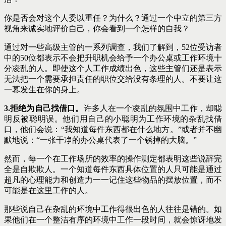
你是否会对这个人委以重任？为什么？通过一个中立的第三方
视角来诚实地评价自己，你会看到一个怎样的自我？
通过对一些高级主管的一系列调查，我们了解到，52位受访者
中的50位都表示不会把升职机会给予一个办公桌或工作环境十
分凌乱的人。即使这个人工作成绩出色，这些主管们还是表示
无法把一个需要承担责任的职位交给没有条理的人。不要让这
一幕发生在你的身上。
3.拒绝为自己找借口。
许多人在一个凌乱的氛围中工作，却聪
明反被聪明误。他们用自己的小聪明为工作环境的杂乱找借
口，他们会说：“我知道每件东西都在什么地方。”或者并不幽
默地说：“一张干净的办公桌代表了一个锈掉的大脑。”
然而，每一个在工作场所的效率的操作测定都表明这些说辞完
全是自欺欺人。一个知道每件东西具体位置的人只可能是通过
超凡的心理能力和创造力一一记住这些物品的摆放位置，而不
可能是在这里工作的人。
那些说自己在杂乱的环境中工作得很出色的人往往是错的。如
果他们在一个整洁有序的环境中工作一段时间，就会惊讶地发