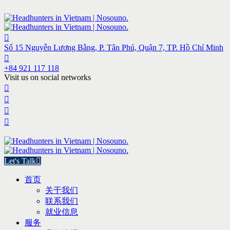
Số 15 Nguyễn Lương Bằng, P. Tân Phú, Quận 7, TP. Hồ Chí Minh
+84 921 117 118
Visit us on social networks
Let's Talk
首页
关于我们
联系我们
就业信息
服务