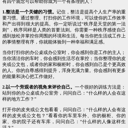
有四个观念可以帮助你成为一个有条理的人：
1.整洁是一个关键的习惯。
记住，整洁是提高个人生产率的重
要习惯。通过整理、打扫你的工作环境，可以使你的工作效率
和产出得到很大的提高。你一定听说过“秩序是天堂的第一法
则”，秩序同样是人类的首要法则。你需要一种秩序感使自己
感到放松并掌控你周围的环境和生活。每当你把生活或工作上
的事情整理有序，你就能体验到一种幸福和满足感。
当你打扫你的办公桌或办公室时，你会感到你是工作的主人；
当你清洁你的车时，你会感到生活尽在掌控；当你整理你的皮
夹或公文包，或者你的家和橱柜时，你会感到自己是个更高效
的人。你的自尊感得到提升，浑身充满力量。你会感到有更多
的能量和决心把工作做好。
2.以一个旁观者的视角来评价自己。
一个很好的训练方法是：
站到你的办公桌或办公室旁，问问自己：“什么样的人会在这
样的地方工作？”
打开你的皮夹或公文包看看，问问自己：“什么样的人会有这
样的皮夹或公文包？”看看你的车里车外、你的橱柜、你的
家、你的院子还有车库，问问自己：“什么样的人像这样生
活？”