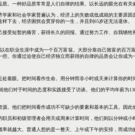
品质。一种好品质常常是人们自律的结果。以长远的眼光在有关
济学家和社会学家普遍认为，经济上的失败或低成就的主要原因
样下去，经济困扰会贯穿你的一生，并且到65岁还无法退休。
己接受短暂的痛苦，获得长久的回报。通过努力工作、自我牺牲
你可以在职业生涯中成为一个百万富翁。大部分靠自己致富的百万富
一些。你通过迫使自己经济独立而获得的自律的品质会让你成为
近处着眼。把时间看作生命。用分钟而非小时或天来计算你的时
就他们对于时间的态度和实践接受了访谈。他们的平均年薪为13
资源。他们把时间看作成功不可缺少的要素和基本的工具。因此
的职员和初级管理者会用天或周来计算时间，他们则以分钟或小
概率就越大。普通人想的是一整天、上午或下午的安排，而成功