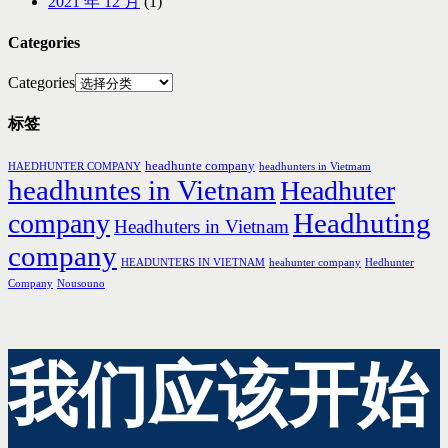
2021 年 12 月
(1)
Categories
Categories
标签
headhunte company
HAEDHUNTER COMPANY
headhunters in Vietmam
headhuntes in Vietnam
Headhuter
Headhuting
company
Headhuters in Vietnam
company
HEADUNTERS IN VIETNAM
heahunter company
Hedhunter
Company
Nousouno
我们应该开始