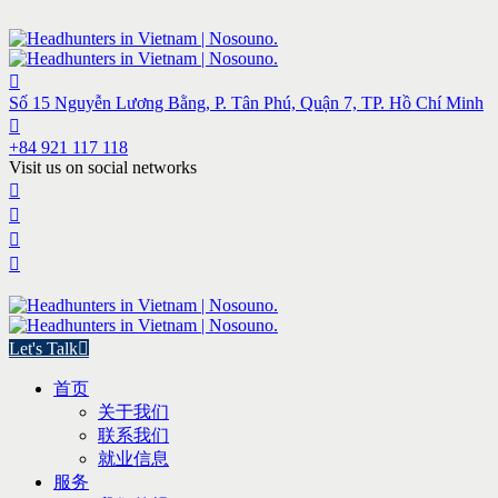
Số 15 Nguyễn Lương Bằng, P. Tân Phú, Quận 7, TP. Hồ Chí Minh
+84 921 117 118
Visit us on social networks
Let's Talk
首页
关于我们
联系我们
就业信息
服务