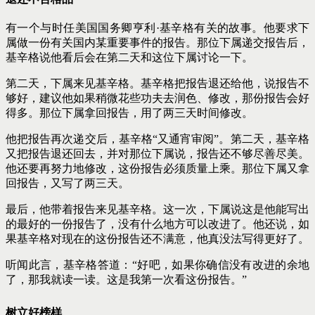
有一个与时任美国国务卿亨利·基辛格有关的故事。他要求下
属做一份有关国内某重要事件的报告。那位下属递交报告后，
基辛格说他看后会在第二天和这位下属讨论一下。
第二天，下属来见基辛格。基辛格把报告退还给他，说报告不
够好，建议他如果稍微花些功夫去润色、修改，那份报告会好
得多。那位下属拿回报告，用了两三天时间修改。
他把报告再次递交后，基辛格“又通宵审阅”。第二天，基辛格
又把报告退还回去，并对那位下属说，报告还不够尽善尽美。
他还要再努力地修改，这份报告必须质量上乘。那位下属又拿
回报告，又写了两三天。
最后，他带着报告来见基辛格。这一次，下属说这是他能写出
的最好的一份报告了，没有什么地方可以改进了。他还说，如
果基辛格
对现在的这份报告还不满意，他真没法写得更好了。
听闻此言，基辛格答道：“好吧，如果你确信没有改进的余地
了，那我就读一读。这是我第一次看这份报告。”
树立好榜样