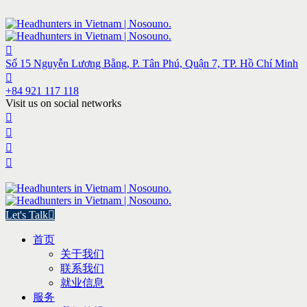
Số 15 Nguyễn Lương Bằng, P. Tân Phú, Quận 7, TP. Hồ Chí Minh
+84 921 117 118
Visit us on social networks
Let's Talk
首页
关于我们
联系我们
就业信息
服务