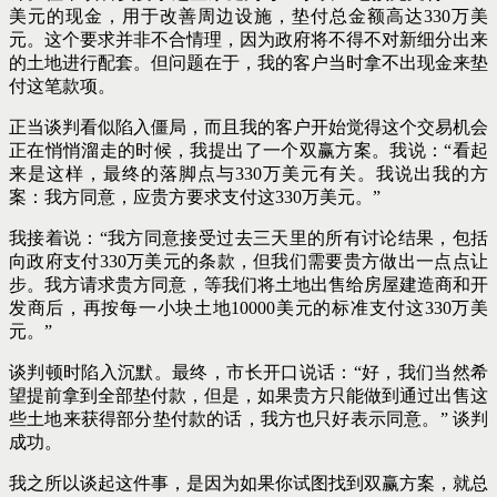
美元的现金，用于改善周边设施，垫付总金额高达330万美
元。这个要求并非不合情理，因为政府将不得不对新细分出来
的土地进行配套。但问题在于，我的客户当时拿不出现金来垫
付这笔款项。
正当谈判看似陷入僵局，而且我的客户开始觉得这个交易机会
正在悄悄溜走的时候，我提出了一个双赢方案。我说：“看起
来是这样，最终的落脚点与330万美元有关。我说出我的方
案：我方同意，应贵方要求支付这330万美元。”
我接着说：“我方同意接受过去三天里的所有讨论结果，包括
向政府支付330万美元的条款，但我们需要贵方做出一点点让
步。我方请求贵方同意，等我们将土地出售给房屋建造商和开
发商后，再按每一小块土地10000美元的标准支付这330万美
元。”
谈判顿时陷入沉默。最终，市长开口说话：“好，我们当然希
望提前拿到全部垫付款，但是，如果贵方只能做到通过出售这
些土地来获
得部分垫付款的话，我方也只好表示同意。” 谈判
成功。
我之所以谈起这件事，是因为如果你试图找到双赢方案，就总