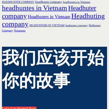
headhunte company
HAEDHUNTER COMPANY
headhunters in Vietmam
headhuntes in Vietnam
Headhuter
Headhuting
company
Headhuters in Vietnam
company
HEADUNTERS IN VIETNAM
heahunter company
Hedhunter
Company
Nousouno
我们应该开始
你的故事
Let’s Get Started Now