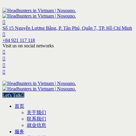
Số 15 Nguyễn Lương Bằng, P. Tân Phú, Quận 7, TP. Hồ Chí Minh
+84 921 117 118
Visit us on social networks
Let's Talk
首页
关于我们
联系我们
就业信息
服务