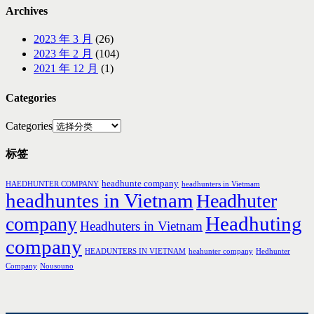
Archives
2023 年 3 月
(26)
2023 年 2 月
(104)
2021 年 12 月
(1)
Categories
Categories
标签
headhunte company
HAEDHUNTER COMPANY
headhunters in Vietmam
headhuntes in Vietnam
Headhuter
Headhuting
company
Headhuters in Vietnam
company
HEADUNTERS IN VIETNAM
heahunter company
Hedhunter
Company
Nousouno