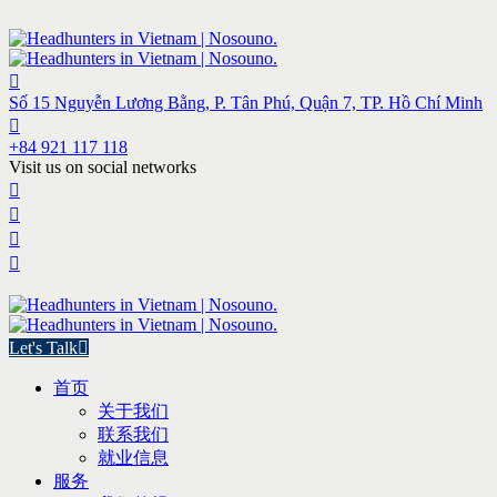
Số 15 Nguyễn Lương Bằng, P. Tân Phú, Quận 7, TP. Hồ Chí Minh
+84 921 117 118
Visit us on social networks
Let's Talk
首页
关于我们
联系我们
就业信息
服务