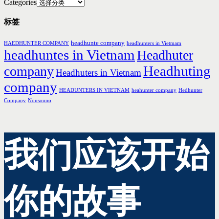
Categories
标签
headhunte company
HAEDHUNTER COMPANY
headhunters in Vietmam
headhuntes in Vietnam
Headhuter
Headhuting
company
Headhuters in Vietnam
company
HEADUNTERS IN VIETNAM
heahunter company
Hedhunter
Company
Nousouno
我们应该开始
你的故事