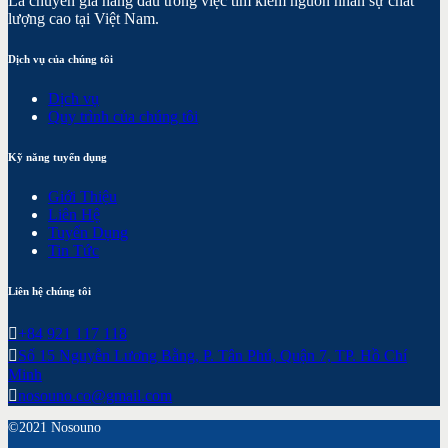
Là chuyên gia hàng đầu trong việc tìm kiếm nguồn nhân sự chất
lượng cao tại Việt Nam.
Dịch vụ của chúng tôi
Dịch vụ
Quy trình của chúng tôi
Kỹ năng tuyển dụng
Giới Thiệu
Liên Hệ
Tuyển Dụng
Tin Tức
Liên hệ chúng tôi
+84 921 117 118
Số 15 Nguyễn Lương Bằng, P. Tân Phú, Quận 7, TP. Hồ Chí
Minh
nosouno.co@gmail.com
©2021 Nosouno