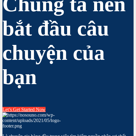
Chúng ta nên
bắt đầu câu
chuyện của
bạn
Let’s Get Started Now