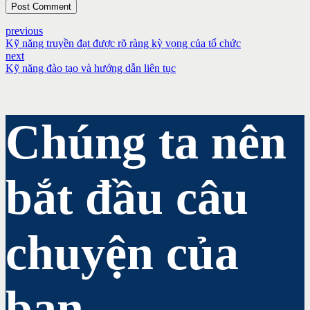
Post Comment
previous
Kỹ năng truyền đạt được rõ ràng kỳ vọng của tổ chức
next
Kỹ năng đào tạo và hướng dẫn liên tục
Chúng ta nên
bắt đầu câu
chuyện của
bạn