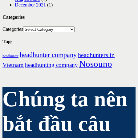
December 2021
(1)
Categories
Categories
Tags
headhunter company
headhunters in
headhunter
Nosouno
Vietnam
headhunting company
Chúng ta nên
bắt đầu câu