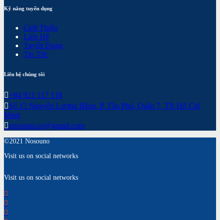
Kỹ năng tuyển dụng
Giới Thiệu
Liên Hệ
Tuyển Dụng
Tin Tức
Liên hệ chúng tôi
+84 921 117 118
Số 15 Nguyễn Lương Bằng, P. Tân Phú, Quận 7, TP. Hồ Chí
Minh
nosouno.co@gmail.com
©2021 Nosouno
Visit us on social networks
Visit us on social networks