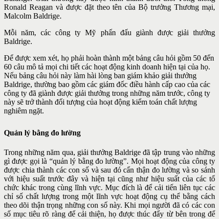
Ronald Reagan và được đặt theo tên của Bộ trưởng Thương mại,
Malcolm Baldrige.
Mỗi năm, các công ty Mỹ phấn đấu giành được giải thưởng
Baldrige.
Để được xem xét, họ phải hoàn thành một bảng câu hỏi gồm 50 đến
60 câu mô tả mọi chi tiết các hoạt động kinh doanh hiện tại của họ.
Nếu bảng câu hỏi này làm hài lòng ban giám khảo giải thưởng
Baldrige, thường bao gồm các giám đốc điều hành cấp cao của các
công ty đã giành được giải thưởng trong những năm trước, công ty
này sẽ trở thành đối tượng của hoạt động kiểm toán chất lượng
nghiêm ngặt.
Quản lý bằng đo lường
Trong những năm qua, giải thưởng Baldrige đã tập trung vào những
gì được gọi là “quản lý bằng đo lường”. Mọi hoạt động của công ty
được chia thành các con số và sau đó cẩn thận đo lường và so sánh
với hiệu suất trước đây và hiện tại cũng như hiệu suất của các tổ
chức khác trong cùng lĩnh vực. Mục đích là để cải tiến liên tục các
chỉ số chất lượng trong một lĩnh vực hoạt động cụ thể bằng cách
theo dõi thận trọng những con số này. Khi mọi người đã có các con
số mục tiêu rõ ràng để cải thiện, họ được thúc đẩy từ bên trong để