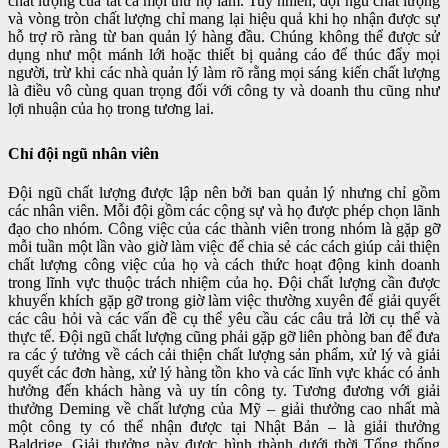
chất lượng của tất cả mọi thứ họ làm. Tuy nhiên,
đội ngũ chất lượng
và vòng tròn chất lượng chỉ mang lại hiệu quả khi họ
nhận được sự
hỗ trợ rõ ràng từ ban quản lý hàng đầu. Chúng không thể
được sử
dụng như một mánh lới hoặc thiết bị quảng cáo để thúc đẩy mọi
người, trừ khi các nhà quản lý làm rõ rằng mọi sáng kiến chất lượng
là
điều vô cùng quan trọng đối với công ty và doanh thu cũng như
lợi
nhuận của họ trong tương lai.
Chỉ đội ngũ nhân viên
Đội ngũ chất lượng được lập nên bởi ban quản lý nhưng chỉ gồm
các
nhân viên. Mỗi đội gồm các cộng sự và họ được phép chọn lãnh
đạo cho
nhóm. Công việc của các thành viên trong nhóm là gặp gỡ
mỗi tuần một
lần vào giờ làm việc để chia sẻ các cách giúp cải thiện
chất lượng công
việc của họ và cách thức hoạt động kinh doanh
trong lĩnh vực thuộc
trách nhiệm của họ. Đội chất lượng cần được
khuyến khích gặp gỡ trong
giờ làm việc thường xuyên để giải quyết
các câu hỏi và các vấn đề cụ thể
yêu cầu các câu trả lời cụ thể và
thực tế. Đội ngũ chất lượng cũng phải
gặp gỡ liên phòng ban để đưa
ra các ý tưởng về cách cải thiện chất lượng
sản phẩm, xử lý và giải
quyết các đơn hàng, xử lý hàng tồn kho và các
lĩnh vực khác có ảnh
hưởng đến khách hàng và uy tín công ty. Tương
đương với giải
thưởng Deming về chất lượng của Mỹ – giải thưởng cao
nhất mà
một công ty có thể nhận được tại Nhật Bản – là giải thưởng
Baldrige. Giải thưởng này được hình thành dưới thời Tổng thống