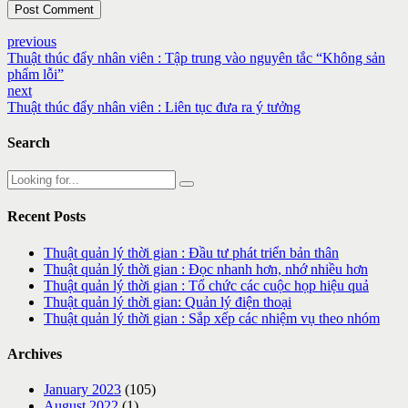
Post Comment
previous
Thuật thúc đẩy nhân viên : Tập trung vào nguyên tắc “Không sản
phẩm lỗi”
next
Thuật thúc đẩy nhân viên : Liên tục đưa ra ý tưởng
Search
Recent Posts
Thuật quản lý thời gian : Đầu tư phát triển bản thân
Thuật quản lý thời gian : Đọc nhanh hơn, nhớ nhiều hơn
Thuật quản lý thời gian : Tổ chức các cuộc họp hiệu quả
Thuật quản lý thời gian: Quản lý điện thoại
Thuật quản lý thời gian : Sắp xếp các nhiệm vụ theo nhóm
Archives
January 2023
(105)
August 2022
(1)