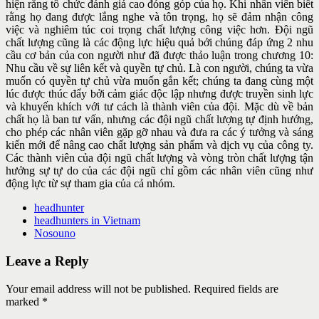
hiện rằng tổ chức đánh giá cao đóng
góp của họ. Khi nhân viên biết
rằng họ đang được lắng nghe và tôn
trọng, họ sẽ đảm nhận công
việc và nghiêm túc coi trọng chất lượng
công việc hơn. Đội ngũ
chất lượng cũng là các động lực hiệu quả bởi
chúng đáp ứng 2 nhu
cầu cơ bản của con người như đã được thảo luận trong chương 10:
Nhu cầu về sự liên kết và quyền tự chủ. Là con người, chúng ta vừa
muốn có quyền tự chủ vừa muốn gắn kết; chúng ta đang cùng một
lúc được thúc đẩy bởi cảm giác độc lập nhưng được truyền sinh lực
và khuyến khích với tư cách là thành viên của đội. Mặc dù về bản
chất họ là ban tư vấn, nhưng các đội ngũ chất lượng tự định hướng,
cho phép các nhân viên gặp gỡ nhau và đưa ra các ý tưởng và sáng
kiến mới để nâng cao chất lượng sản phẩm và dịch vụ của công ty.
Các thành viên của đội ngũ chất lượng và vòng tròn chất lượng tận
hưởng sự tự do của các đội ngũ chỉ gồm các nhân viên cũng như
động lực từ sự tham gia của cả nhóm.
headhunter
headhunters in Vietnam
Nosouno
Leave a Reply
Your email address will not be published. Required fields are
marked *