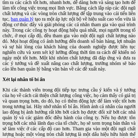
tìm ra các cách tốt hơn, nhanh hơn, dễ dàng hơn và sáng tạo hơn để
làm tốt công việc trong mọi lĩnh vực. Bằng cách lắp ráp các đội ngũ
chất lượng và các vòng tròn chất lượng để tập trung vào cải tiến liên
tục,
ban quản lý
tạo ra một áp lực nội bộ về hiệu suất cao vốn vừa là
động cơ thúc đẩy và giải phóng các cá nhân tham gia vào quá trình
này. Trong các công ty hoạt động hiệu quả nhất, mọi người trong tổ
chức, ở mọi cấp độ, đều tham gia vào một đội ngũ chất lượng nào
đó. Mọi hoạt động có ảnh hưởng đến doanh số bán hàng, lợi nhuận
và sự hài lòng của khách hàng của doanh nghiệp được liên tục
nghiên cứu và xem xét kỹ lưỡng đồng thời tìm ra cách để khiến nó
ngày một tốt hơn. Một khi nhóm chất lượng đã đáp ứng và đưa ra
các ý tưởng và đề xuất nâng cao chất lượng, trưởng nhóm sẽ báo
cáo lên ban quản lý bằng văn bản về các đề xuất này.
Xét lại nhân tố bí ẩn
Khi các thành viên trong đội tiếp tục trưng cầu ý kiến và ý tưởng
của
họ về cách cải thiện chất lượng công việc, họ cảm thấy có giá trị
và quan
trọng hơn, do đó, họ có thêm động lực để làm việc tốt hơn
trong tương
lai. Hãy nhớ nhân tố bí ẩn. Hình ảnh cá nhân của người
lao động bị ảnh
hưởng rất lớn bởi cách họ được đối xử bởi các nhà
quản lý và các giám
đốc điều hành của công ty. Nếu họ được tôn
trọng bởi các nhà lãnh đạo
của tổ chức, họ sẽ xem trọng bản thân và
sẽ làm việc ở các cấp độ cao
hơn. Tham gia vào một đội ngũ chất
lượng hoặc một vòng tròn chất
lượng là một dấu hiệu hữu hình thể