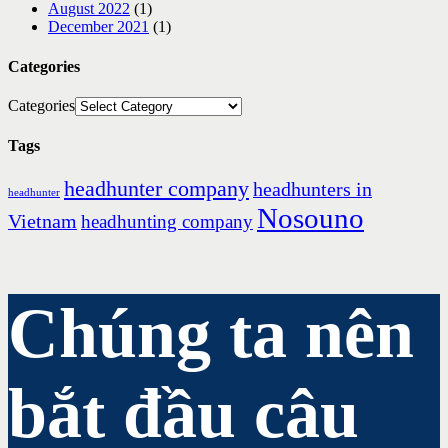
August 2022
(1)
December 2021
(1)
Categories
Categories
Tags
headhunter company
headhunters in
headhunter
Nosouno
Vietnam
headhunting company
Chúng ta nên
bắt đầu câu