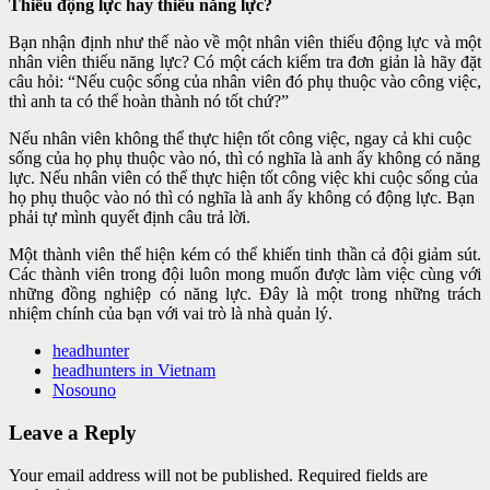
Thiếu động lực hay thiếu năng lực?
Bạn nhận định như thế nào về một nhân viên thiếu động lực và một
nhân viên thiếu năng lực? Có một cách kiểm tra đơn giản là hãy đặt
câu hỏi: “Nếu cuộc sống của nhân viên đó phụ thuộc vào công việc,
thì anh ta có thể hoàn thành nó tốt chứ?”
Nếu nhân viên không thể thực hiện tốt công việc, ngay cả khi cuộc
sống của họ phụ thuộc vào nó, thì có nghĩa là anh ấy không có năng
lực
. Nếu nhân viên có thể thực hiện tốt công việc khi cuộc sống của
họ phụ thuộc vào nó thì có nghĩa là anh ấy không có động lực. Bạn
phải tự mình quyết định câu trả lời.
Một thành viên thể hiện kém có thể khiến tinh thần cả đội giảm sút.
Các thành viên trong đội luôn mong muốn được làm việc cùng với
những đồng nghiệp có năng lực. Đây là một trong những trách
nhiệm chính của bạn với vai trò là nhà quản lý.
headhunter
headhunters in Vietnam
Nosouno
Leave a Reply
Your email address will not be published. Required fields are