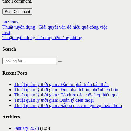
time I comment.
Post Comment
previous
Thuật tuyển dụng : Giải quyết vấn đề hiệu quả công việc
next
Thuật tuyển dụng : Tư duy nền tảng không
Search
Recent Posts
Thuật quản lý thời gian : Đầu tư phát triển bản thân
Thuật quản lý thời gian : Đọc nhanh hơn, nhớ nhiều hơn
Thuật quản lý thời gian : Tổ chức các cuộc họp hiệu quả
Thuật quản lý thời gian: Quản lý điện thoại
Thuật quản lý thời gian : Sắp xếp các nhiệm vụ theo nhóm
Archives
January 2023
(105)