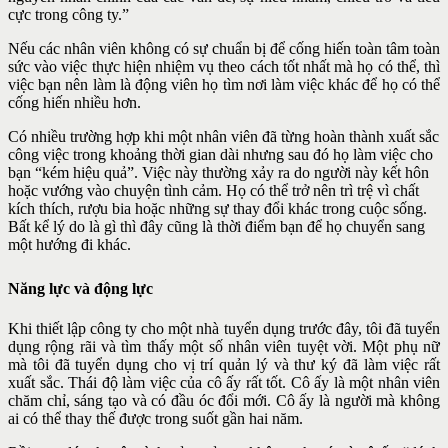
cực trong công ty.”
Nếu các nhân viên không có sự chuẩn bị để cống hiến toàn tâm toàn
sức vào việc thực hiện nhiệm vụ theo cách tốt nhất mà họ có thể, thì
việc bạn nên làm là động viên họ tìm nơi làm việc khác để họ có thể
cống hiến nhiều hơn.
Có nhiều trường hợp khi một nhân viên đã từng hoàn thành xuất sắc
công việc trong khoảng thời gian dài nhưng sau đó họ làm việc cho
bạn “kém hiệu quả”. Việc này thường xảy ra do người này kết hôn
hoặc vướng vào chuyện tình cảm. Họ có thể trở nên trì trệ vì chất
kích thích, rượu bia hoặc những sự thay đổi khác trong cuộc sống.
Bất kể lý do là gì thì đây cũng là thời điểm bạn để họ chuyển sang
một hướng đi khác.
Năng lực và động lực
Khi thiết lập công ty cho một nhà tuyển dụng trước đây, tôi đã tuyển
dụng rộng rãi và tìm thấy một số nhân viên tuyệt vời. Một phụ nữ
mà tôi đã tuyển dụng cho vị trí quản lý và thư ký đã làm việc rất
xuất sắc. Thái độ làm việc của cô ấy rất tốt. Cô ấy là một nhân viên
chăm chỉ, sáng tạo và có đầu óc đổi mới. Cô ấy là người mà không
ai có thể thay thế được trong suốt gần hai năm.