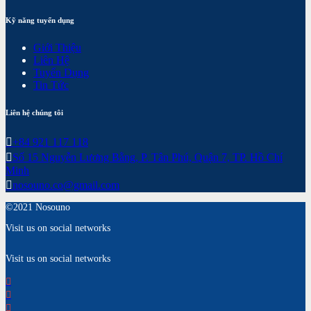
Kỹ năng tuyển dụng
Giới Thiệu
Liên Hệ
Tuyển Dụng
Tin Tức
Liên hệ chúng tôi
+84 921 117 118
Số 15 Nguyễn Lương Bằng, P. Tân Phú, Quận 7, TP. Hồ Chí
Minh
nosouno.co@gmail.com
©2021 Nosouno
Visit us on social networks
Visit us on social networks