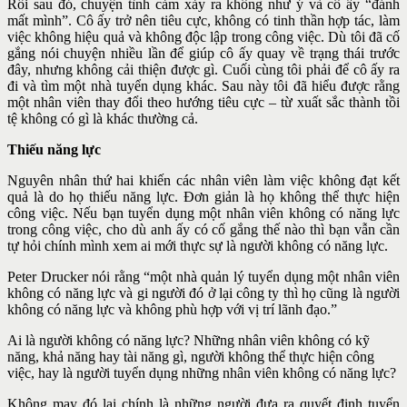
Rồi sau đó, chuyện tình cảm xảy ra không như ý và cô ấy “đánh
mất mình”. Cô ấy trở nên tiêu cực, không có tinh thần hợp tác, làm
việc không hiệu quả và không độc lập trong công việc. Dù tôi đã cố
gắng nói chuyện nhiều lần để giúp cô ấy quay về trạng thái trước
đây, nhưng không cải thiện được gì. Cuối cùng tôi phải để cô ấy ra
đi và tìm một nhà tuyển dụng khác. Sau này tôi đã hiểu được rằng
một nhân viên thay đổi theo hướng tiêu cực – từ xuất sắc thành tồi
tệ không có gì là khác thường cả.
Thiếu năng lực
Nguyên nhân thứ hai khiến các nhân viên làm việc không đạt kết
quả là do họ thiếu năng lực. Đơn giản là họ không thể thực hiện
công việc. Nếu bạn tuyển dụng một nhân viên không có năng lực
trong công việc, cho dù anh ấy có cố gắng thế nào thì bạn vẫn cần
tự hỏi chính mình xem ai mới thực sự là người không có năng lực.
Peter Drucker nói rằng “một nhà quản lý tuyển dụng một nhân viên
không có năng lực và gi người đó ở lại công ty thì họ cũng là người
không có năng lực và không phù hợp với vị trí lãnh đạo.”
Ai là người không có năng lực? Những nhân viên không có kỹ
năng, khả năng hay tài năng gì, người không thể thực hiện công
việc, hay là người tuyển dụng những nhân viên không có năng lực?
Không may đó lại chính là những người đưa ra quyết định tuyển