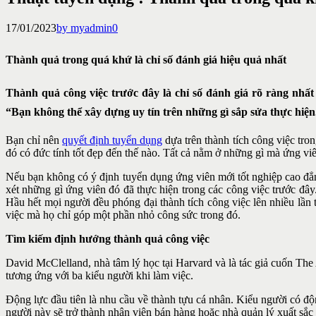
17/01/2023
by myadmin
0
Thành quả trong quá khứ là chỉ số đánh giá hiệu quả nhất
Thành quả công việc trước đây là chỉ số đánh giá rõ ràng nhất
“Bạn không thể xây dựng uy tín trên những gì sắp sửa thực hiện
Bạn chỉ nên
quyết định tuyển dụng
dựa trên thành tích công việc tro
đó có đức tính tốt đẹp đến thế nào. Tất cả nằm ở những gì mà ứng vi
Nếu bạn không có ý định tuyển dụng ứng viên mới tốt nghiệp cao đẳn
xét những gì ứng viên đó đã thực hiện trong các công việc trước đây.
Hầu hết mọi người đều phóng đại thành tích công việc lên nhiều lần
việc mà họ chỉ góp một phần nhỏ công sức trong đó.
Tìm kiếm định hướng thành quả công việc
David McClelland, nhà tâm lý học tại Harvard và là tác giả cuốn The 
tương ứng với ba kiểu người khi làm việc.
Động lực đầu tiên là nhu cầu về thành tựu cá nhân. Kiểu người có đ
người này sẽ trở thành nhân viên bán hàng hoặc nhà quản lý xuất sắ