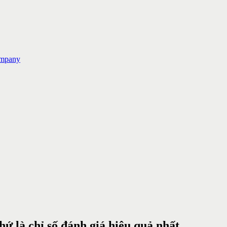
ompany
ứ là chỉ số đánh giá hiệu quả nhất