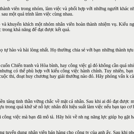
thành viên trong nhóm, làm việc và phối hợp với những người khác nh
sau một quá trình làm việc cùng nhau.
p và khuyến khích một nhóm nhân viên hoàn thành nhiệm vụ. Kiểu người
 trong khả năng để đạt được kết quả.
họ tự hào và hài lòng nhất. Họ thường chia sẻ với bạn những thành
tựu
 cuốn Chiến tranh và Hòa bình, hay công việc gì đó không cần quá nhiề
, nhưng có thể phù hợp với kiểu công việc hành chính. Tuy nhiên, bạn
 cuộc thi, đoạt huy chương hay giải thưởng nào đó. Hãy phỏng vấn k cà
nền tảng tinh thần vững chắc về mặt cá nhân. Sau khi ai đó đạt được 
ựu trong quá khứ sẽ nỗ lực nhân đôi hiệu suất làm việc nếu bạn tạo cơ 
ông việc mà bạn đã mô tả. Hãy hỏi về nh ng năng lực giúp họ gặt hái
ng tuyển dụng nhân viên bán hàng cho công ty của anh ấy. Sau khi ph