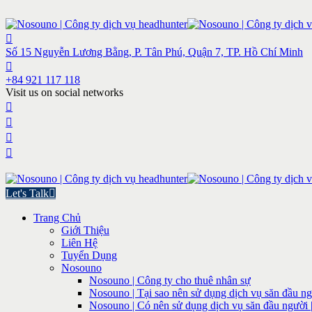
Số 15 Nguyễn Lương Bằng, P. Tân Phú, Quận 7, TP. Hồ Chí Minh
+84 921 117 118
Visit us on social networks
Let's Talk
Trang Chủ
Giới Thiệu
Liên Hệ
Tuyển Dụng
Nosouno
Nosouno | Công ty cho thuê nhân sự
Nosouno | Tại sao nên sử dụng dịch vụ săn đầu ng
Nosouno | Có nên sử dụng dịch vụ săn đầu người 