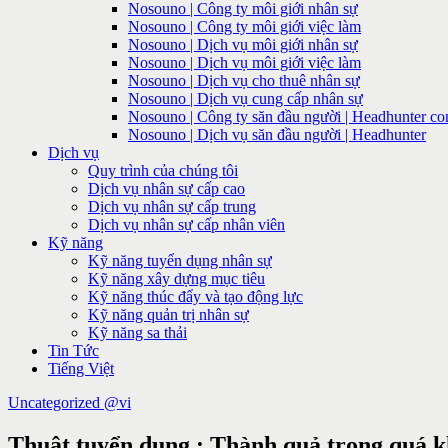
Nosouno | Công ty môi giới nhân sự
Nosouno | Công ty môi giới việc làm
Nosouno | Dịch vụ môi giới nhân sự
Nosouno | Dịch vụ môi giới việc làm
Nosouno | Dịch vụ cho thuê nhân sự
Nosouno | Dịch vụ cung cấp nhân sự
Nosouno | Công ty săn đầu người | Headhunter c
Nosouno | Dịch vụ săn đầu người | Headhunter
Dịch vụ
Quy trình của chúng tôi
Dịch vụ nhân sự cấp cao
Dịch vụ nhân sự cấp trung
Dịch vụ nhân sự cấp nhân viên
Kỹ năng
Kỹ năng tuyển dụng nhân sự
Kỹ năng xây dựng mục tiêu
Kỹ năng thúc đẩy và tạo động lực
Kỹ năng quản trị nhân sự
Kỹ năng sa thải
Tin Tức
Tiếng Việt
Uncategorized @vi
Thuật tuyển dụng : Thành quả trong quá kh