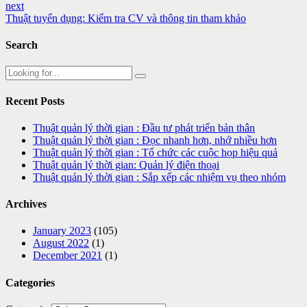
next
Thuật tuyển dụng: Kiểm tra CV và thông tin tham khảo
Search
Recent Posts
Thuật quản lý thời gian : Đầu tư phát triển bản thân
Thuật quản lý thời gian : Đọc nhanh hơn, nhớ nhiều hơn
Thuật quản lý thời gian : Tổ chức các cuộc họp hiệu quả
Thuật quản lý thời gian: Quản lý điện thoại
Thuật quản lý thời gian : Sắp xếp các nhiệm vụ theo nhóm
Archives
January 2023
(105)
August 2022
(1)
December 2021
(1)
Categories