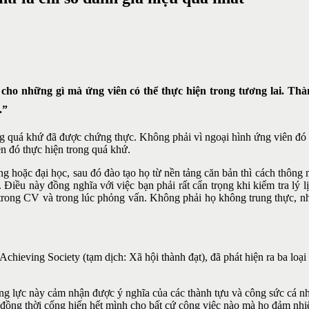
 cho những gì mà ứng viên có thể thực hiện trong tương lai. Thà
.”
ng quá khứ đã được chứng thực. Không phải vì ngoại hình ứng viên đó 
ên đó thực hiện trong quá khứ.
g hoặc đại học, sau đó đào tạo họ từ nền tảng căn bản thì cách thông
 Điều này đồng nghĩa với việc bạn phải rất cẩn trọng khi kiểm tra lý l
 trong CV và trong lúc phỏng vấn. Không phải họ không trung thực, nh
Achieving Society (tạm dịch: Xã hội thành đạt), đã phát hiện ra ba lo
ộng lực này cảm nhận được ý nghĩa của các thành tựu và công sức cá n
c đồng thời cống hiến hết mình cho bất cứ công việc nào mà họ đảm nh