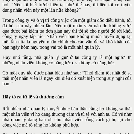
hỏi: “Nếu tôi biết trước hiện tại như thế này, thì liệu tôi có tuyển
dụng nhân viên này một lần nữa không?”
Trong công ty và ở vị trí công việc của một giám đốc điều hành, tôi
đã hỏi câu này nhiều lần. Nếu một nhân viên nào đó không vượt
qua được bài kiểm tra đơn giản này thì tôi sẽ cho người đó rời khỏi
công ty ngay lập tức. Nhân viên bạn không muốn tuyển dụng lại
một lần nữa là nguyên nhân chính cho các vấn đề và khó khăn của
bạn ngày hôm nay, trong vai trò là một nhà quản lý.
Hãy nhớ rằng, nhà quản lý giữ ở lại công ty là một người th
những
nhân viên không có năng lực c s không có năng lực.
Có một quy tắc được phát biểu như sau: “Thời điểm tốt nhất để sa
thải một nhân viên là ngay khi điều đó xuất hiện trong suy nghĩ của
bạn.”
Hãy tỏ ra tử tế và thương cảm
Rất nhiều nhà quản lý thuyết phục bản thân rằng họ không sa thải
một nhân viên vì họ đang thương cảm và tử tế với anh ta. Có vẻ như
nhà quản lý đang ban ơn cho nhân viên bằng cách gi họ lại cho
công việc mà rõ ràng họ không phù hợp.