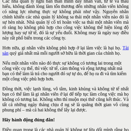
Các nhà quản lý nghĩ bản thân mình đầy nhân văn, tử tế và thấu
hiểu, không đành lòng làm tổn thương đến những nhân viên không
có năng lực nhưng thực sự không phải như vậy. Nguyên nhân
chính khiến các nhà quản lý không sa thải một nhân viên nào đó là
sự hèn nhát. Nhà quản lý cố trì hoãn việc sa thải một nhân viên mà
rõ ràng họ không phù hợp cho công việc không thể hiện lòng độ
lượng hay
sự tử tế, đó là sự yếu đuối. Không may là ngày nay điều
này rất phổ biến trong các công ty.
Hơn nữa, gi nhân viên không phù hợp ở lại làm việc là hại họ.
Tài
sản
quý giá nhất mà mỗi người sở hữu là thời gian của chính họ.
Nếu một nhân viên nào đó thực sự không có tương lai trong một
công việc cụ thể, thì việc tử tế, cảm thông và rộng lượng nhất mà
bạn có thể làm là trả cho người đó sự tự do, để họ ra đi và tìm kiếm
một công việc phù hợp hơn.
Đồng thời, việc lạnh lùng, vô tâm, kinh khủng và không tử tế nhất
bạn có thể làm là gi nhân viên ở lại để tiếp tục làm công việc mà họ
không có tương lai. Không sớm thì muộn mọi thứ cũng kết thúc. Và
tất cả những ngày tháng chịu đ ng sẽ là quãng thời gian vô cùng
phung phí – mà cả hai không thể lấy lại được.
Hãy hành động đúng đắn!
Điều quan trọng là các nhà quản lý không tự lừa dối mình rằng họ