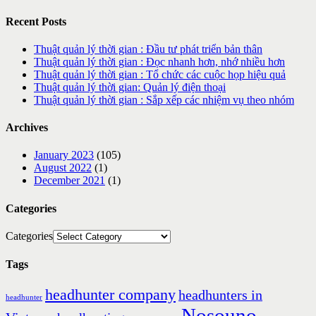
Recent Posts
Thuật quản lý thời gian : Đầu tư phát triển bản thân
Thuật quản lý thời gian : Đọc nhanh hơn, nhớ nhiều hơn
Thuật quản lý thời gian : Tổ chức các cuộc họp hiệu quả
Thuật quản lý thời gian: Quản lý điện thoại
Thuật quản lý thời gian : Sắp xếp các nhiệm vụ theo nhóm
Archives
January 2023
(105)
August 2022
(1)
December 2021
(1)
Categories
Categories
Tags
headhunter company
headhunters in
headhunter
Nosouno