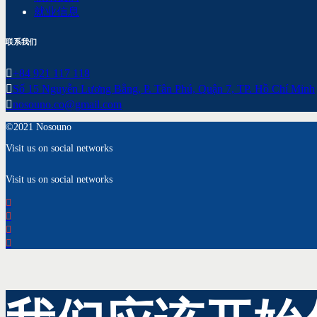
就业信息
联系我们
+84 921 117 118
Số 15 Nguyễn Lương Bằng, P. Tân Phú, Quận 7, TP. Hồ Chí Minh
nosouno.co@gmail.com
©2021 Nosouno
Visit us on social networks
Visit us on social networks