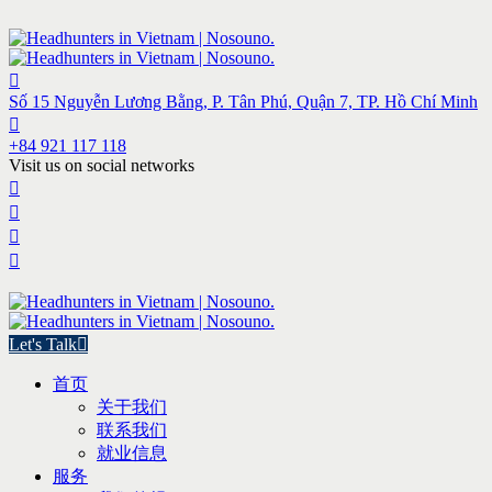
Số 15 Nguyễn Lương Bằng, P. Tân Phú, Quận 7, TP. Hồ Chí Minh
+84 921 117 118
Visit us on social networks
Let's Talk
首页
关于我们
联系我们
就业信息
服务