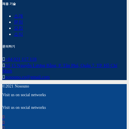
채용 기술
소개
문의
모집
소식
문의하기
+84 921 117 118
Số 15 Nguyễn Lương Bằng, P. Tân Phú, Quận 7, TP. Hồ Chí
Minh
nosouno.co@gmail.com
©2021 Nosouno
Visit us on social networks
Visit us on social networks