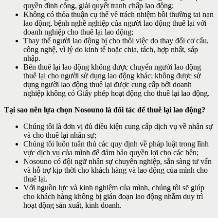
quyền đình công, giải quyết tranh chấp lao động;
Không có thỏa thuận cụ thể về trách nhiệm bồi thường tai nạn
lao động, bệnh nghề nghiệp của người lao động thuê lại với
doanh nghiệp cho thuê lại lao động;
Thay thế người lao động bị cho thôi việc do thay đổi cơ cấu,
công nghệ, vì lý do kinh tế hoặc chia, tách, hợp nhất, sáp
nhập.
Bên thuê lại lao động không được chuyển người lao động
thuê lại cho người sử dụng lao động khác; không được sử
dụng người lao động thuê lại được cung cấp bởi doanh
nghiệp không có Giấy phép hoạt động cho thuê lại lao động.
Tại sao nên lựa chọn Nosouno là đối tác để thuê lại lao động?
Chúng tôi là đơn vị đủ điều kiện cung cấp dịch vụ về nhân sự
và cho thuê lại nhân sự;
Chúng tôi luôn tuân thủ các quy định về pháp luật trong lĩnh
vực dịch vụ của mình để đảm bảo quyền lợi cho các bên;
Nosouno có đội ngữ nhân sự chuyên nghiệp, sẵn sàng tư vấn
và hỗ trợ kịp thời cho khách hàng và lao động của mình cho
thuê lại.
Với nguồn lực và kinh nghiệm của mình, chúng tôi sẽ giúp
cho khách hàng không bị gián đoạn lao động nhằm duy trì
hoạt động sản xuất, kinh doanh.