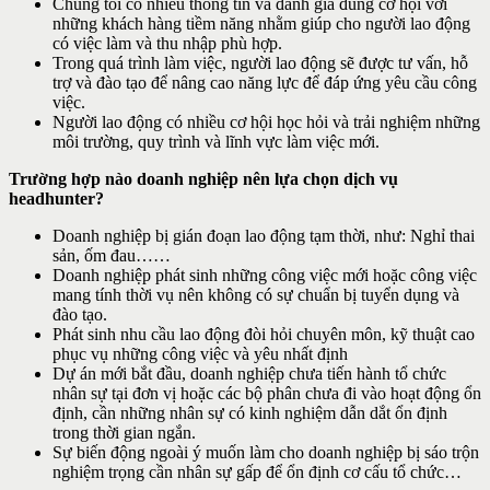
Chúng tôi có nhiều thông tin và đánh giá đúng cơ hội với
những khách hàng tiềm năng nhằm giúp cho người lao động
có việc làm và thu nhập phù hợp.
Trong quá trình làm việc, người lao động sẽ được tư vấn, hỗ
trợ và đào tạo để nâng cao năng lực để đáp ứng yêu cầu công
việc.
Người lao động có nhiều cơ hội học hỏi và trải nghiệm những
môi trường, quy trình và lĩnh vực làm việc mới.
Trường hợp nào doanh nghiệp nên lựa chọn dịch vụ
headhunter?
Doanh nghiệp bị gián đoạn lao động tạm thời, như: Nghỉ thai
sản, ốm đau……
Doanh nghiệp phát sinh những công việc mới hoặc công việc
mang tính thời vụ nên không có sự chuẩn bị tuyển dụng và
đào tạo.
Phát sinh nhu cầu lao động đòi hỏi chuyên môn, kỹ thuật cao
phục vụ những công việc và yêu nhất định
Dự án mới bắt đầu, doanh nghiệp chưa tiến hành tổ chức
nhân sự tại đơn vị hoặc các bộ phân chưa đi vào hoạt động ổn
định, cần những nhân sự có kinh nghiệm dẫn dắt ổn định
trong thời gian ngắn.
Sự biến động ngoài ý muốn làm cho doanh nghiệp bị sáo trộn
nghiệm trọng cần nhân sự gấp để ổn định cơ cấu tổ chức…