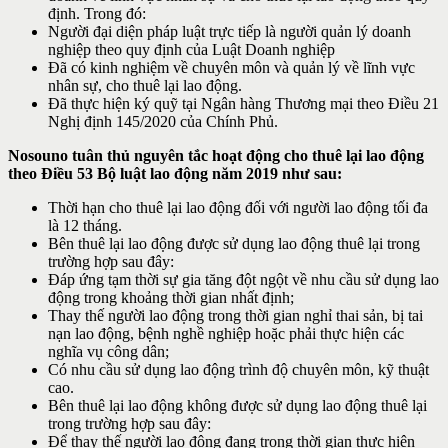
định. Trong đó:
Người đại diện pháp luật trực tiếp là người quản lý doanh
nghiệp theo quy định của Luật Doanh nghiệp
Đã có kinh nghiệm về chuyên môn và quản lý về lĩnh vực
nhân sự, cho thuê lại lao động.
Đã thực hiện ký quỹ tại Ngân hàng Thương mại theo Điều 21
Nghị định 145/2020 của Chính Phủ.
Nosouno tuân thủ nguyên tắc hoạt động cho thuê lại lao động
theo Điều 53 Bộ luật lao động năm 2019 như sau:
Thời hạn cho thuê lại lao động đối với người lao động tối đa
là 12 tháng.
Bên thuê lại lao động được sử dụng lao động thuê lại trong
trường hợp sau đây:
Đáp ứng tạm thời sự gia tăng đột ngột về nhu cầu sử dụng lao
động trong khoảng thời gian nhất định;
Thay thế người lao động trong thời gian nghỉ thai sản, bị tai
nạn lao động, bệnh nghề nghiệp hoặc phải thực hiện các
nghĩa vụ công dân;
Có nhu cầu sử dụng lao động trình độ chuyên môn, kỹ thuật
cao.
Bên thuê lại lao động không được sử dụng lao động thuê lại
trong trường hợp sau đây:
Để thay thế người lao động đang trong thời gian thực hiện