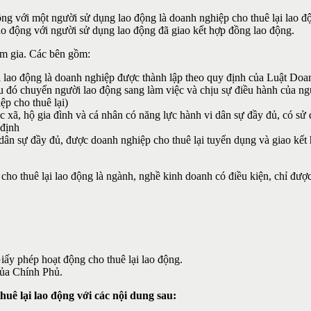
động với một người sử dụng lao động là doanh nghiệp cho thuê lại lao 
ao động với người sử dụng lao động đã giao kết hợp đồng lao động.
am gia. Các bên gồm:
 lao động là doanh nghiệp được thành lập theo quy định của Luật Doan
au đó chuyển người lao động sang làm việc và chịu sự điều hành của ng
ệp cho thuê lại)
tác xã, hộ gia đình và cá nhân có năng lực hành vi dân sự đầy đủ, có s
 định
 dân sự đầy đủ, được doanh nghiệp cho thuê lại tuyển dụng và giao kết
cho thuê lại lao động là ngành, nghề kinh doanh có điều kiện, chỉ đượ
iấy phép hoạt động cho thuê lại lao động.
của Chính Phủ.
uê lại lao động với các nội dung sau: