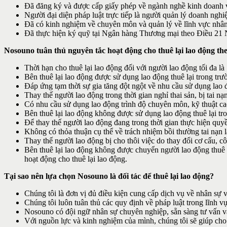
Đã đăng ký và được cấp giấy phép về ngành nghề kinh doanh về
Người đại diện pháp luật trực tiếp là người quản lý doanh ngh
Đã có kinh nghiệm về chuyên môn và quản lý về lĩnh vực nhân 
Đã thực hiện ký quỹ tại Ngân hàng Thương mại theo Điều 21 
Nosouno tuân thủ nguyên tắc hoạt động cho thuê lại lao động th
Thời hạn cho thuê lại lao động đối với người lao động tối đa là
Bên thuê lại lao động được sử dụng lao động thuê lại trong trư
Đáp ứng tạm thời sự gia tăng đột ngột về nhu cầu sử dụng lao 
Thay thế người lao động trong thời gian nghỉ thai sản, bị tai 
Có nhu cầu sử dụng lao động trình độ chuyên môn, kỹ thuật ca
Bên thuê lại lao động không được sử dụng lao động thuê lại tr
Để thay thế người lao động đang trong thời gian thực hiện quyề
Không có thỏa thuận cụ thể về trách nhiệm bồi thường tai nạn 
Thay thế người lao động bị cho thôi việc do thay đổi cơ cấu, cô
Bên thuê lại lao động không được chuyển người lao động thuê
hoạt động cho thuê lại lao động.
Tại sao nên lựa chọn Nosouno là đối tác để thuê lại lao động?
Chúng tôi là đơn vị đủ điều kiện cung cấp dịch vụ về nhân sự v
Chúng tôi luôn tuân thủ các quy định về pháp luật trong lĩnh 
Nosouno có đội ngữ nhân sự chuyên nghiệp, sẵn sàng tư vấn và 
Với nguồn lực và kinh nghiệm của mình, chúng tôi sẽ giúp cho