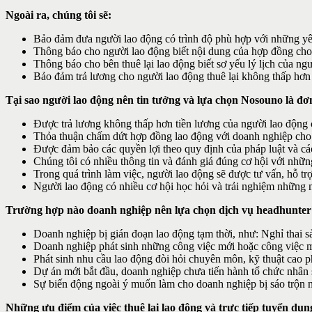
Ngoài ra, chúng tôi sẽ:
Bảo đảm đưa người lao động có trình độ phù hợp với những yêu
Thông báo cho người lao động biết nội dung của hợp đồng cho 
Thông báo cho bên thuê lại lao động biết sơ yếu lý lịch của ng
Bảo đảm trả lương cho người lao động thuê lại không thấp hơn t
Tại sao người lao động nên tin tưởng và lựa chọn Nosouno là đơn 
Được trả lương không thấp hơn tiền lương của người lao động c
Thỏa thuận chấm dứt hợp đồng lao động với doanh nghiệp cho th
Được đảm bảo các quyền lợi theo quy định của pháp luật và cá
Chúng tôi có nhiều thông tin và đánh giá đúng cơ hội với nhữ
Trong quá trình làm việc, người lao động sẽ được tư vấn, hỗ tr
Người lao động có nhiều cơ hội học hỏi và trải nghiệm những m
Trường hợp nào doanh nghiệp nên lựa chọn dịch vụ headhunter
Doanh nghiệp bị gián đoạn lao động tạm thời, như: Nghỉ tha
Doanh nghiệp phát sinh những công việc mới hoặc công việc ma
Phát sinh nhu cầu lao động đòi hỏi chuyên môn, kỹ thuật cao 
Dự án mới bắt đầu, doanh nghiệp chưa tiến hành tổ chức nhân s
Sự biến động ngoài ý muốn làm cho doanh nghiệp bị sáo trộn 
Những ưu điểm của việc thuê lại lao động và trực tiếp tuyển dụn