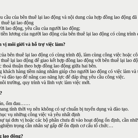
 cầu của bên thuê lại lao động và nội dung của hợp đồng lao động đã
thuê lại lao động
ười lao động, yêu cầu của người lao động;
iền lương của người lao động của bên thuê lại lao động có cùng trình 
vị môi giới và hỗ trợ việc làm?
ủa bên thuê lại lao động có cùng trình độ, làm cùng công việc hoặc côn
uê lại lao động để giao kết hợp đồng lao động với bên thuê lại lao đ
c thoả thuận theo hợp đồng lao động giữa hai bên.
ng khách hàng tiềm năng nhằm giúp cho người lao động có việc làm và
ợ và đào tạo để nâng cao năng lực để đáp ứng yêu cầu công việc.
ôi trường, quy trình và lĩnh vực làm việc mới.
?
i sản, ốm đau……
ng tính thời vụ nên không có sự chuẩn bị tuyển dụng và đào tạo.
phục vụ những công việc và yêu nhất định
ự tại đơn vị hoặc các bộ phân chưa đi vào hoạt động ổn định, cần nhữ
nghiệm trọng cần nhân sự gấp để ổn định cơ cấu tổ chức…
g lao động?