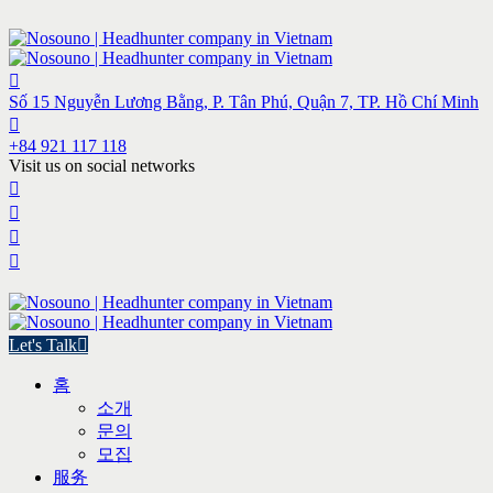
Số 15 Nguyễn Lương Bằng, P. Tân Phú, Quận 7, TP. Hồ Chí Minh
+84 921 117 118
Visit us on social networks
Let's Talk
홈
소개
문의
모집
服务