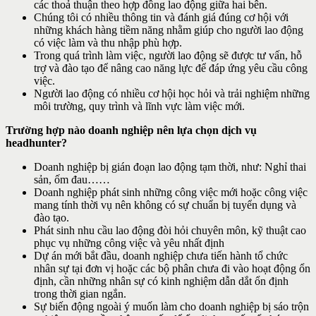
các thoả thuận theo hợp đồng lao động giữa hai bên.
Chúng tôi có nhiều thông tin và đánh giá đúng cơ hội với
những khách hàng tiềm năng nhằm giúp cho người lao động
có việc làm và thu nhập phù hợp.
Trong quá trình làm việc, người lao động sẽ được tư vấn, hỗ
trợ và đào tạo để nâng cao năng lực để đáp ứng yêu cầu công
việc.
Người lao động có nhiều cơ hội học hỏi và trải nghiệm những
môi trường, quy trình và lĩnh vực làm việc mới.
Trường hợp nào doanh nghiệp nên lựa chọn dịch vụ
headhunter?
Doanh nghiệp bị gián đoạn lao động tạm thời, như: Nghỉ thai
sản, ốm đau……
Doanh nghiệp phát sinh những công việc mới hoặc công việc
mang tính thời vụ nên không có sự chuẩn bị tuyển dụng và
đào tạo.
Phát sinh nhu cầu lao động đòi hỏi chuyên môn, kỹ thuật cao
phục vụ những công việc và yêu nhất định
Dự án mới bắt đầu, doanh nghiệp chưa tiến hành tổ chức
nhân sự tại đơn vị hoặc các bộ phân chưa đi vào hoạt động ổn
định, cần những nhân sự có kinh nghiệm dẫn dắt ổn định
trong thời gian ngắn.
Sự biến động ngoài ý muốn làm cho doanh nghiệp bị sáo trộn