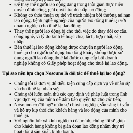
Để thay thế người lao động đang trong thời gian thực hiện
quyền đình công, giải quyết tranh chấp lao động;
Không có thỏa thuận cụ thể về trách nhiệm bồi thường tai nạn
lao động, bệnh nghề nghiệp của người lao động thuê lại với
doanh nghiệp cho thuê lại lao động;
Thay thế người lao động bị cho thôi việc do thay đổi cơ cấu,
công nghệ, vì lý do kinh tế hoặc chia, tách, hợp nhất, sáp
nhập.
Bên thuê lại lao động không được chuyển người lao động
thuê lại cho người sử dụng lao động khác; không được sử
dụng người lao động thuê lại được cung cấp bởi doanh
nghiệp không có Giấy phép hoạt động cho thuê lại lao động.
Tại sao nên lựa chọn Nosouno là đối tác để thuê lại lao động?
Chúng tôi là đơn vị đủ điều kiện cung cấp dịch vụ về nhân sự
và cho thuê lại nhân sự;
Chúng tôi luôn tuân thủ các quy định về pháp luật trong lĩnh
vực dịch vụ của mình để đảm bảo quyền lợi cho các bên;
Nosouno có đội ngữ nhân sự chuyên nghiệp, sẵn sàng tư vấn
và hỗ trợ kịp thời cho khách hàng và lao động của mình cho
thuê lại.
Với nguồn lực và kinh nghiệm của mình, chúng tôi sẽ giúp
cho khách hàng không bị gián đoạn lao động nhằm duy trì
hoạt động sản xuất, kinh doanh.