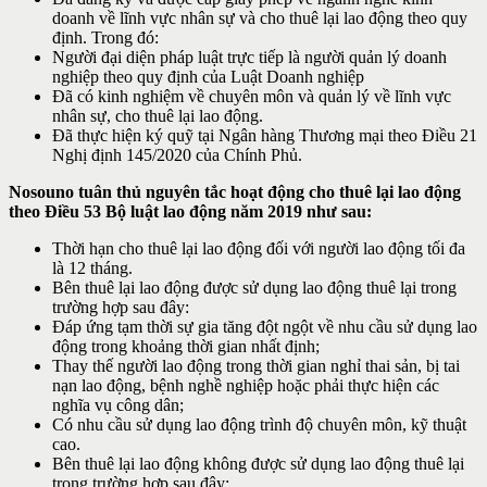
doanh về lĩnh vực nhân sự và cho thuê lại lao động theo quy
định. Trong đó:
Người đại diện pháp luật trực tiếp là người quản lý doanh
nghiệp theo quy định của Luật Doanh nghiệp
Đã có kinh nghiệm về chuyên môn và quản lý về lĩnh vực
nhân sự, cho thuê lại lao động.
Đã thực hiện ký quỹ tại Ngân hàng Thương mại theo Điều 21
Nghị định 145/2020 của Chính Phủ.
Nosouno tuân thủ nguyên tắc hoạt động cho thuê lại lao động
theo Điều 53 Bộ luật lao động năm 2019 như sau:
Thời hạn cho thuê lại lao động đối với người lao động tối đa
là 12 tháng.
Bên thuê lại lao động được sử dụng lao động thuê lại trong
trường hợp sau đây:
Đáp ứng tạm thời sự gia tăng đột ngột về nhu cầu sử dụng lao
động trong khoảng thời gian nhất định;
Thay thế người lao động trong thời gian nghỉ thai sản, bị tai
nạn lao động, bệnh nghề nghiệp hoặc phải thực hiện các
nghĩa vụ công dân;
Có nhu cầu sử dụng lao động trình độ chuyên môn, kỹ thuật
cao.
Bên thuê lại lao động không được sử dụng lao động thuê lại
trong trường hợp sau đây: