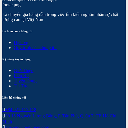
Là chuyên gia hàng đầu trong việc tìm kiếm nguồn nhân sự chất
lượng cao tại Việt Nam.
Dịch vụ của chúng tôi
Dịch vụ
Quy trình của chúng tôi
Kỹ năng tuyển dụng
Giới Thiệu
Liên Hệ
Tuyển Dụng
Tin Tức
Liên hệ chúng tôi
+84 921 117 118
Số 15 Nguyễn Lương Bằng, P. Tân Phú, Quận 7, TP. Hồ Chí
Minh
nosouno.co@gmail.com