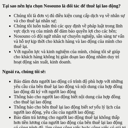
Tại sao nên lựa chọn Nosouno là đối tác để thuê lại lao động?
Chúng tôi là đơn vị đủ điều kiện cung cấp dịch vụ về nhân sự
và cho thuê lại nhân sự;
Chúng tôi luôn tuân thủ các quy định về pháp luật trong lĩnh
vực dịch vụ của mình để đảm bảo quyền lợi cho các bên;
Nosouno có đội ngữ nhân sự chuyên nghiệp, sẵn sàng tư vấn
và hỗ trợ kịp thời cho khách hàng và lao động của mình cho
thuê lại.
Với nguồn lực và kinh nghiệm của mình, chúng tôi sẽ giúp
cho khách hàng không bị gián đoạn lao động nhằm duy trì
hoạt động sản xuất, kinh doanh.
Ngoài ra, chúng tôi sẽ:
Bảo đảm đưa người lao động có trình độ phù hợp với những
yêu cầu của bên thuê lại lao động và nội dung của hợp đồng
lao động đã ký với người lao động
Thông báo cho người lao động biết nội dung của hợp đồng
cho thuê lại lao động
Thông báo cho bên thuê lại lao động biết sơ yếu lý lịch của
người lao động, yêu cầu của người lao động;
Bảo đảm trả lương cho người lao động thuê lại không thấp
hơn tiền lương của người lao động của bên thuê lại lao động
có cùng trình độ, làm cùng công việc hoặc công việc có giá trị