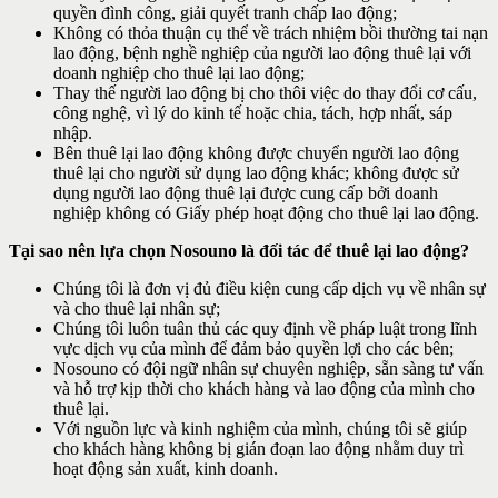
quyền đình công, giải quyết tranh chấp lao động;
Không có thỏa thuận cụ thể về trách nhiệm bồi thường tai nạn
lao động, bệnh nghề nghiệp của người lao động thuê lại với
doanh nghiệp cho thuê lại lao động;
Thay thế người lao động bị cho thôi việc do thay đổi cơ cấu,
công nghệ, vì lý do kinh tế hoặc chia, tách, hợp nhất, sáp
nhập.
Bên thuê lại lao động không được chuyển người lao động
thuê lại cho người sử dụng lao động khác; không được sử
dụng người lao động thuê lại được cung cấp bởi doanh
nghiệp không có Giấy phép hoạt động cho thuê lại lao động.
Tại sao nên lựa chọn Nosouno là đối tác để thuê lại lao động?
Chúng tôi là đơn vị đủ điều kiện cung cấp dịch vụ về nhân sự
và cho thuê lại nhân sự;
Chúng tôi luôn tuân thủ các quy định về pháp luật trong lĩnh
vực dịch vụ của mình để đảm bảo quyền lợi cho các bên;
Nosouno có đội ngữ nhân sự chuyên nghiệp, sẵn sàng tư vấn
và hỗ trợ kịp thời cho khách hàng và lao động của mình cho
thuê lại.
Với nguồn lực và kinh nghiệm của mình, chúng tôi sẽ giúp
cho khách hàng không bị gián đoạn lao động nhằm duy trì
hoạt động sản xuất, kinh doanh.