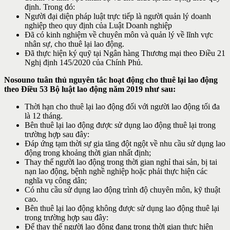
định. Trong đó:
Người đại diện pháp luật trực tiếp là người quản lý doanh
nghiệp theo quy định của Luật Doanh nghiệp
Đã có kinh nghiệm về chuyên môn và quản lý về lĩnh vực
nhân sự, cho thuê lại lao động.
Đã thực hiện ký quỹ tại Ngân hàng Thương mại theo Điều 21
Nghị định 145/2020 của Chính Phủ.
Nosouno tuân thủ nguyên tắc hoạt động cho thuê lại lao động
theo Điều 53 Bộ luật lao động năm 2019 như sau:
Thời hạn cho thuê lại lao động đối với người lao động tối đa
là 12 tháng.
Bên thuê lại lao động được sử dụng lao động thuê lại trong
trường hợp sau đây:
Đáp ứng tạm thời sự gia tăng đột ngột về nhu cầu sử dụng lao
động trong khoảng thời gian nhất định;
Thay thế người lao động trong thời gian nghỉ thai sản, bị tai
nạn lao động, bệnh nghề nghiệp hoặc phải thực hiện các
nghĩa vụ công dân;
Có nhu cầu sử dụng lao động trình độ chuyên môn, kỹ thuật
cao.
Bên thuê lại lao động không được sử dụng lao động thuê lại
trong trường hợp sau đây:
Để thay thế người lao động đang trong thời gian thực hiện