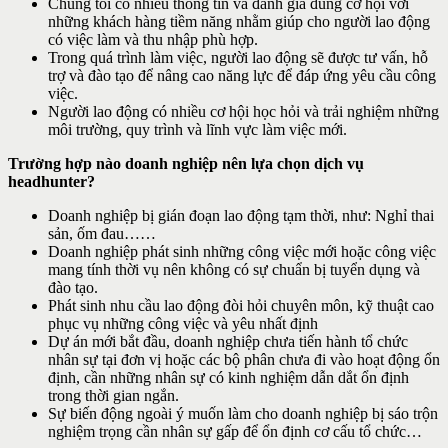
Chúng tôi có nhiều thông tin và đánh giá đúng cơ hội với
những khách hàng tiềm năng nhằm giúp cho người lao động
có việc làm và thu nhập phù hợp.
Trong quá trình làm việc, người lao động sẽ được tư vấn, hỗ
trợ và đào tạo để nâng cao năng lực để đáp ứng yêu cầu công
việc.
Người lao động có nhiều cơ hội học hỏi và trải nghiệm những
môi trường, quy trình và lĩnh vực làm việc mới.
Trường hợp nào doanh nghiệp nên lựa chọn dịch vụ
headhunter?
Doanh nghiệp bị gián đoạn lao động tạm thời, như: Nghỉ thai
sản, ốm đau……
Doanh nghiệp phát sinh những công việc mới hoặc công việc
mang tính thời vụ nên không có sự chuẩn bị tuyển dụng và
đào tạo.
Phát sinh nhu cầu lao động đòi hỏi chuyên môn, kỹ thuật cao
phục vụ những công việc và yêu nhất định
Dự án mới bắt đầu, doanh nghiệp chưa tiến hành tổ chức
nhân sự tại đơn vị hoặc các bộ phân chưa đi vào hoạt động ổn
định, cần những nhân sự có kinh nghiệm dẫn dắt ổn định
trong thời gian ngắn.
Sự biến động ngoài ý muốn làm cho doanh nghiệp bị sáo trộn
nghiệm trọng cần nhân sự gấp để ổn định cơ cấu tổ chức…