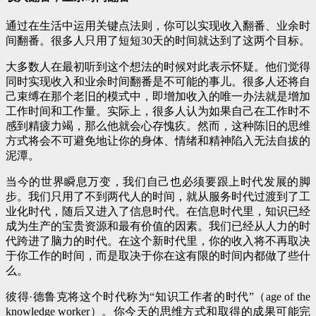
通过在生活中运用关键点法则，你可以实现收入翻番、业余时
间翻番。很多人只用了短短30天的时间就达到了这两个目标。
大多数人在最初听到这个想法的时候对此表示怀疑。他们觉得
同时实现收入和业余时间翻番是不可能的事儿。很多人还将自
己束缚在那个老旧的模式中，即增加收入的唯一办法就是增加
工作时间和工作量。实际上，很多人认为如果自己在工作时不
感到精疲力竭，那么他就会心存愧疚。然而，这种陈旧的思维
方式将会不可避免地让你的身体、情绪和精神陷入无法自拔的
泥潭。
当今的世界瞬息万变，我们自己也必须要跟上时代发展的脚
步。我们只用了不到两代人的时间，就从服务时代过渡到了工
业化时代，随后又进入了信息时代。在信息时代里，知识已经
成为生产的宝贵资源和最有价值的因素。我们已经从人力的时
代跨进了脑力的时代。在这个新时代里，你的收入将不再取决
于你工作的时间，而是取决于你在这有限的时间内都做了些什
么。
彼得·德鲁克将这个时代称为“知识工作者的时代”（age of the
knowledge worker）。你今天的思维方式和取得的成果可能完