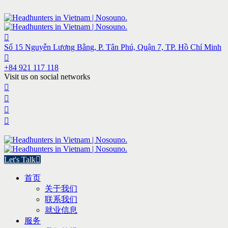
Số 15 Nguyễn Lương Bằng, P. Tân Phú, Quận 7, TP. Hồ Chí Minh
+84 921 117 118
Visit us on social networks
Let's Talk
首页
关于我们
联系我们
就业信息
服务