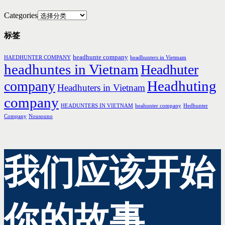
Categories
标签
headhunte company
HAEDHUNTER COMPANY
headhunters in Vietmam
headhuntes in Vietnam
Headhuter
Headhuting
company
Headhuters in Vietnam
company
HEADUNTERS IN VIETNAM
heahunter company
Hedhunter
Company
Nousouno
我们应该开始
你的故事