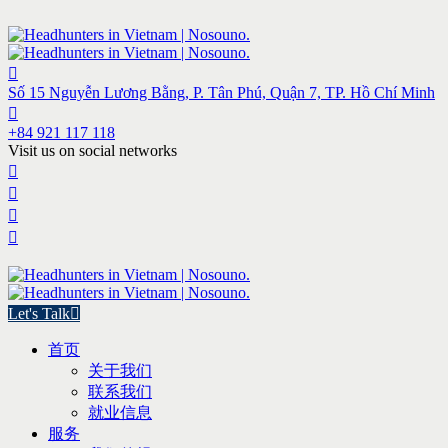
Số 15 Nguyễn Lương Bằng, P. Tân Phú, Quận 7, TP. Hồ Chí Minh
+84 921 117 118
Visit us on social networks
Let's Talk
首页
关于我们
联系我们
就业信息
服务