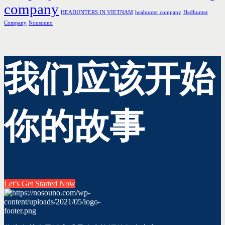
company
HEADUNTERS IN VIETNAM
heahunter company
Hedhunter
Company
Nousouno
我们应该开始
你的故事
Let’s Get Started Now