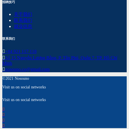
招聘技巧
关于我们
联系我们
就业信息
联系我们
+84 921 117 118
Số 15 Nguyễn Lương Bằng, P. Tân Phú, Quận 7, TP. Hồ Chí
Minh
nosouno.co@gmail.com
©2021 Nosouno
Visit us on social networks
Visit us on social networks