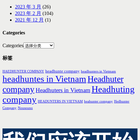
2023 年 3 月
(26)
2023 年 2 月
(104)
2021 年 12 月
(1)
Categories
Categories
标签
headhunte company
HAEDHUNTER COMPANY
headhunters in Vietmam
headhuntes in Vietnam
Headhuter
Headhuting
company
Headhuters in Vietnam
company
HEADUNTERS IN VIETNAM
heahunter company
Hedhunter
Company
Nousouno