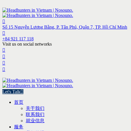
Số 15 Nguyễn Lương Bằng, P. Tân Phú, Quận 7, TP. Hồ Chí Minh
+84 921 117 118
Visit us on social networks
Let's Talk
首页
关于我们
联系我们
就业信息
服务