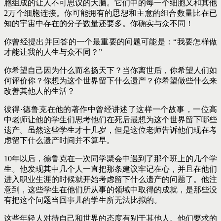
胞组成的让人不可思议的大脑。它们中的每一个细胞又和其他
2万个细胞连接。你可能拥有的思想和主意的组合数量比在已
知的宇宙中存在的分子数量还要多。你确实与众不同！
你曾经提出并回答的一个最重要的问题可能是：“我要怎样做
才能让我的人生与众不同？”
你希望自己因为什么而名扬天下？当你离世后，你希望人们如
何评价你？你想为这个世界留下什么遗产？你希望做些什么来
改善其他人的生活？
彼得·德鲁克在他的著作中曾经讲述了这样一个故事，一位高
中老师让他的学生们思考他们在死后最想为这个世界留下哪些
遗产。虽然这些学生才十几岁，但是这位老师告诉他们现在考
虑留下什么遗产时间并不算早。
10年以后，德鲁克在一次同学聚会中遇到了那个班上的几个学
生。他发现其中几个人一直把那条建议牢记在心，并且在他们
进入职业生涯的时候就开始考虑留下什么遗产的问题了。他注
意到，这些学生在他们所从事的领域中取得的成就，是那些没
有把这个问题当回事儿的学生所无法比拟的。
这些年轻人对待自己和世界的态度有别于其他人。他们要求的