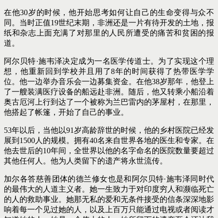
在他30岁的时候，他开始思考如何让自己的生命变得与众不
同。当时正值19世纪末期，非洲还是一片有待开发的土地，报
纸和杂志上面充满了对那里的人民所遭受的痛苦和贫困的报
道。
阿尔贝特·施韦泽决定成为一名医学传道士。为了实现这个理
想，他重新回到学校并且用了8年的时间获得了热带医学学
位。他一边举办音乐会一边募集资金。在他38岁那年，他登上
了一艘装满医疗设备的船远赴非洲。随后，他又转乘小船沿着
奥古厄河上行到达了一个被称为兰巴雷内的茅屋村，在那里，
他搭起了帐篷，开始了自己的事业。
53年以后，当他以91岁高龄辞世的时候，他的乡村医院已经发
展到1500人的规模。拥有40名来自世界各地的医生和专家。在
他去世后的10年间，全世界以他的名字命名的医院数量要超过
其他任何人。他为人类留下的遗产将永世流传。
加尔各答慈善团体的德兰修女也是和阿尔贝特·施韦泽同时代
的最伟大的人道主义者。她一生致力于对印度穷人和濒临死亡
的人的救助事业。她那无私的爱和无条件接受的信条深深地影
响着每一个见过她的人，以及上百万只能通过电视或者阅读才