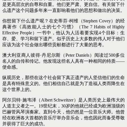
是更高层次的自尊和自重。他们更严肃、更自信。有关留下什
么遗产这个问题多年来一直影响着他们的思想和做出的决策。
你想留下什么遗产呢？在史蒂芬·柯维（Stephen Covey）的经
典著作《高效能人士的七个习惯》（The 7 Habits of Highly
Effective People）一书中，他认为人活着要实现4个目标：生
存、爱、学习和留下遗产。似乎历史上大多数的伟人对于他们
应该为这个社会做出哪些贡献都进行了大量的思考。
澳大利亚商人彼得·丹尼尔斯（Peter Daniels）阅读过500多位
名人的自传和传记。他发现这些名人具有一种相同的特质——
使命感。
纵观历史，那些在这个社会留下真正遗产的人坚信他们的生命
是具有特殊意义的。他们相信自己就是为了造福人类而降生在
这个世界上的。
阿尔贝特·施韦泽（Albert Schweitzer）是人类历史上最伟大的
人道主义者之一。19世纪末，30岁的他就已经成为欧洲顶级的
巴赫管风琴演奏家。直到今天，他仍然是一位音乐大师。他曾
经在欧洲各大首都的音乐厅举办音乐会，他也因此而备受尊敬
并获得了巨大的成功。