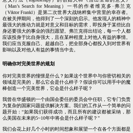
（Man’s Search for Meaning）一书的作者维克多·弗兰克
（Viktor Frankl）是第
二次世界大战纳粹集中营里的幸存者。
在被关押期间，他得到了一个深刻的启示。他发现人的精神中
最强大的推动力就是对意义和目标的需求，即投身于某些比自
身还要强大的事业的强烈愿望。弗兰克得出结论，每一个人都
应该投身于比自身强大，且在某种程度上对他人有益的事情。
我们应当克服自己、超越自己，把全部身心都投入到对世界有
影响以及对他人有益的事情当中去。
明确你对完美世界的规划
你对完美世界的憧憬是什么？如果这个世界中与你密切相关的
领域是完美的，那么它会是什么样子？假设你可以用手中的魔
棒创造一个完美世界，它会是什么样子呢？
我曾在华盛顿的一个由国会委任的委员会中任职，它专门负责
为
复杂的国家问题提供解决方案。我们的工作从一个简单的问
题开
始：“如果我们获得成功，而且所有的建议都被采纳，那
么美国在未来
的5~10年中将会是什么样子呢？”
我们会花上好几个小时的时间想象和展望一个在各个方面都是