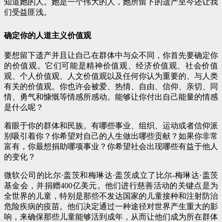
知道她的人。她是一个伟大的人，她所留下的遗产至今还让我
们受益匪浅。
确定你的人道主义价值观
要想留下遗产并且让自己在群体中与众不同，你首先要确定你
的价值观。它们可能是精神价值观、经济价值观、社会价值
观、个人价值观、人文价值观以及任何你认为重要的、与人类
有关的价值观。你也许会被爱、热情、自由、信仰、亲切、同
情、勇气和慷慨等情感所感动。能够让你付出自己能量的情感
是什么呢？
着眼于你的群体和民族。有哪些事业、组织、运动或者信仰派
别吸引着你？你希望对自己的人生做出哪些贡献？如果你非常
富有，你最想捐助哪项事业？你希望社会出现哪些有益于他人
的变化？
微软公司的比尔·盖茨和梅琳达·盖茨成立了比尔-梅琳达·盖茨
基金会，并捐赠400亿美元。他们进行慈善活动的关键点是为
全世界的儿童，特别是那些不发达国家的儿童接种和注射防治
危险疾病的疫苗。他们决定通过一种途径对世界产生重大的影
响，来确保那些儿童能够活到成年，从而让他们成为所在群体