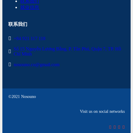
联系我们
就业信息
联系我们
+84 921 117 118
Số 15 Nguyễn Lương Bằng, P. Tân Phú, Quận 7, TP. Hồ
Chí Minh
nosouno.co@gmail.com
©2021 Nosouno
Visit us on social networks