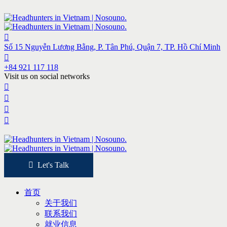
Số 15 Nguyễn Lương Bằng, P. Tân Phú, Quận 7, TP. Hồ Chí Minh
+84 921 117 118
Visit us on social networks
Let's Talk
首页
关于我们
联系我们
就业信息