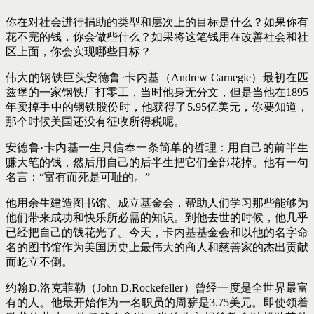
你在对社会进行捐助的类型和层次上的目标是什么？如果你有
花不完的钱，你会做些什么？如果将这笔钱用在改善社会和社
区上面，你会实现哪些目标？
伟大的钢铁巨头安德鲁·卡内基（Andrew Carnegie）最初在匹
兹堡的一家钢铁厂打零工，当时他身无分文，但是当他在1895
年卖掉手中的钢铁股份时，他获得了5.95亿美元，你要知道，
那个时候美国还没有征收所得税呢。
安德鲁·卡内基一生只信奉一条简单的哲理：用自己的前半生
赚大笔的钱，然后用自己的后半生把它们全部花掉。他有一句
名言：“富有而死是可耻的。”
他用余生建造图书馆、成立基金会，帮助人们学习那些能够为
他们带来成功和快乐所必需的知识。到他去世的时候，他几乎
已经把自己的钱花光了。今天，卡内基基金会和以他的名字命
名的图书馆作为美国历史上最伟大的商人和慈善家的杰出贡献
而屹立不倒。
约翰D.洛克菲勒（John D.Rockefeller）曾经一度是全世界最富
有的人。他最开始作为一名职员的周薪是3.75美元。即使领着