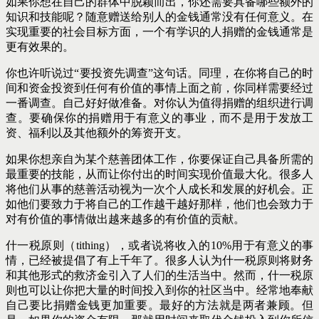
如果你想在自己的群体中脱颖而出，你还需要具备哪些额外的
知识和技能呢？随意赠送给别人的金钱通常没有任何意义。在
实现重要的社会目标方面，一个有学识的人捐赠的金钱通常是
更有效果的。
你也许听说过“要投资先调查”这句话。同理，在你将自己的时
间和资金投资到任何有价值的事情上面之前，你同样需要经过
一番调查。自己好好做准备。对你认为值得捐赠的组织进行调
查。要确保你的捐赠用于有意义的事业，而不是用于发放工
资、福利以及其他额外的筹资开支。
如果你想亲自为某个慈善团体工作，你要保证自己具备所需的
最重要的技能，从而让你付出的时间实现价值最大化。很多人
将他们从事的慈善活动视为一次个人成长和发展的好机会。正
如他们要致力于将自己的工作越干越好那样，他们也会致力于
对有价值的事情做出越来越多的有价值的贡献。
什一税原则（tithing），或者说将收入的10%用于有意义的事
情，已经被提倡了有上千年了。很多人认为什一税原则将财务
和其他形式的救济金引入了人们的生活当中。然而，什一税原
则也可以让你把大量的时间投入到你的社区当中。经常地奉献
自己要比捐赠金钱更加重
要。最好的方法就是两者兼顾。但