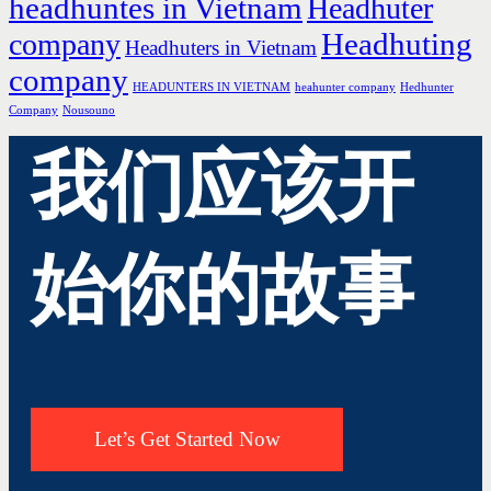
headhuntes in Vietnam
Headhuter
Headhuting
company
Headhuters in Vietnam
company
HEADUNTERS IN VIETNAM
heahunter company
Hedhunter
Company
Nousouno
我们应该开
始你的故事
Let’s Get Started Now