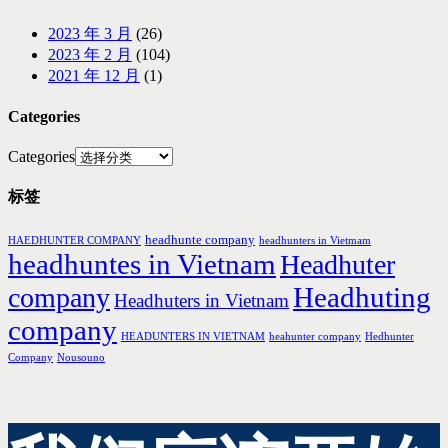
2023 年 3 月
(26)
2023 年 2 月
(104)
2021 年 12 月
(1)
Categories
Categories
标签
headhunte company
HAEDHUNTER COMPANY
headhunters in Vietmam
headhuntes in Vietnam
Headhuter
Headhuting
company
Headhuters in Vietnam
company
HEADUNTERS IN VIETNAM
heahunter company
Hedhunter
Company
Nousouno