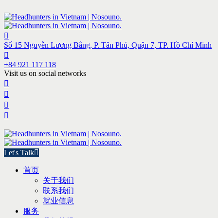
Số 15 Nguyễn Lương Bằng, P. Tân Phú, Quận 7, TP. Hồ Chí Minh
+84 921 117 118
Visit us on social networks
Let's Talk
首页
关于我们
联系我们
就业信息
服务