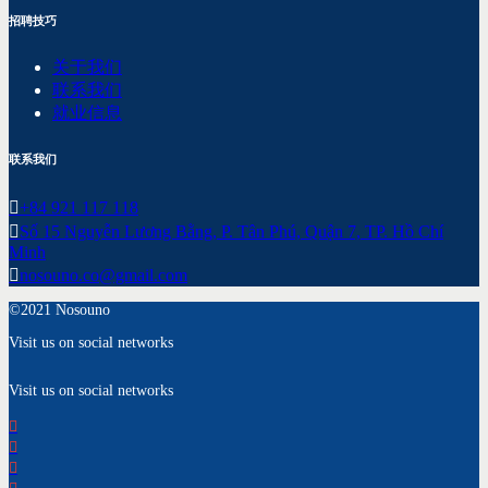
招聘技巧
关于我们
联系我们
就业信息
联系我们
+84 921 117 118
Số 15 Nguyễn Lương Bằng, P. Tân Phú, Quận 7, TP. Hồ Chí
Minh
nosouno.co@gmail.com
©2021 Nosouno
Visit us on social networks
Visit us on social networks