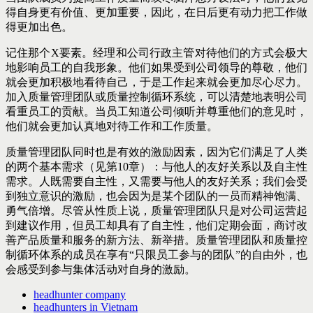
得自身更有价值、更加重要，因此，在日后更有动力把工作做
得更加出色。
记住那个X要素。经理和公司行政主管对待他们的方式会极大
地影响员工的自我形象。他们如果受到公司领导的尊敬，他们
就会更加积极地看待自己，于是工作起来就会更加尽心尽力。
加入质量管理团队或质量控制循环系统，可以清楚地表明公司
看重员工的贡献。当员工知道公司倾听并尊重他们的意见时，
他们就会更加认真地对待工作和工作质量。
质量管理团队同时也是有效的激励因素，因为它们满足了人类
的两个基本需求（见第10章）：与他人的友好关系以及自主性
需求。人既需要自主性，又需要与他人的友好关系；我们会受
到独立意识的激励，也会因为是某个团队的一员而精神饱满、
勇气倍增。尽管从性质上说，质量管理团队只是对公司运营起
到建议作用，但员工却具有了自主性，他们定期会面，商讨改
善产品质量和服务的新方法、新举措。质量管理团队和质量控
制循环体系的成员在享有“只限员工参与的团队”的自由外，也
会感受到参与集体活动对自身的激励。
headhunter company
headhunters in Vietnam