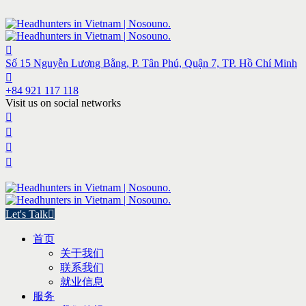
Số 15 Nguyễn Lương Bằng, P. Tân Phú, Quận 7, TP. Hồ Chí Minh
+84 921 117 118
Visit us on social networks
Let's Talk
首页
关于我们
联系我们
就业信息
服务