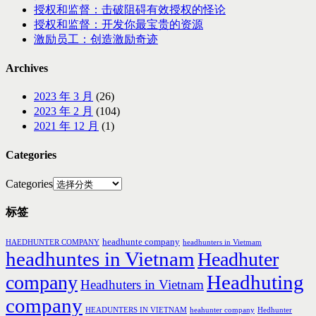
授权和监督：击破阻碍有效授权的怪论
授权和监督：开发你最宝贵的资源
激励员工：创造激励奇迹
Archives
2023 年 3 月
(26)
2023 年 2 月
(104)
2021 年 12 月
(1)
Categories
Categories
标签
headhunte company
HAEDHUNTER COMPANY
headhunters in Vietmam
headhuntes in Vietnam
Headhuter
Headhuting
company
Headhuters in Vietnam
company
HEADUNTERS IN VIETNAM
heahunter company
Hedhunter