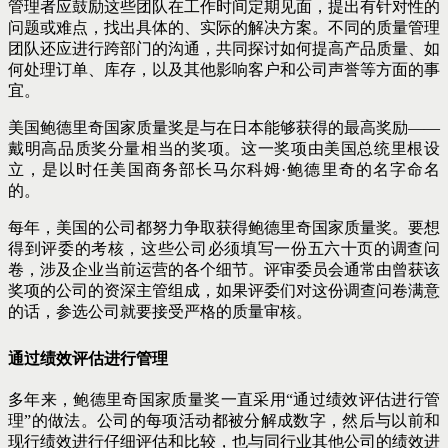
管理者应鼓励这些团队在工作时间定期见面，提出有针对性的
问题或难点，找出具体的、实际的解决方案。不同的质量管理
团队还应进行跨部门的沟通，共同探讨如何提高产品质量、如
何处理订单、库存，以及其他影响客户和公司声誉等方面的事
宜。
美国鲍德里奇国家质量奖是与在日本能够获得的最高奖励——
戴明高品质奖分量相当的奖项。这一奖项由美国总统里根设
立，是以时任美国商务部长马尔科姆·鲍德里奇的名字命名
的。
每年，美国的公司都努力争取获得鲍德里奇国家质量奖。要想
得到评委的考核，这些公司必须填写一份五六十页的调查问
卷，涉及企业当前运营的各个细节。评审委员会通常由曾获该
奖项的公司的资深主管组成，如果评委们对这份调查问卷满意
的话，参选公司就要接受严格的质量审核。
通过绩效评估进行管理
多年来，鲍德里奇国家质量奖一直采用“通过绩效评估进行管
理”的做法。公司的每项活动都被分解成数字，然后与以前和
现行绩效进行仔细评估和比较，也与同行业其他公司的绩效进