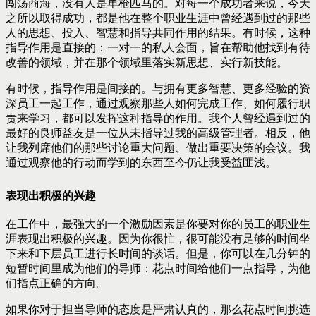
闯荡商海，没有人是单枪匹马的。对每一个成功者来说，今天
之所以取得成功，都是他在整个职业生涯中曾经遇到过的那些
人的思想、投入、智慧和指导共同作用的结果。有时候，这种
指导作用是直接的：一对一的私人会面，旨在帮助他找到有待
改善的领域，并在那个领域里落实新思想、实行新技能。
有时候，指导作用是间接的。与拥有更多智慧、更多经验的资
深员工一起工作，通过观察那些人如何完成工作、如何履行职
责来学习，都可以发挥这种指导的作用。我个人曾经遇到过的
最好的良师益友是一位从未指导过我的高级管理者。相反，他
让我列席他们的那些讨论重大问题、做出重要决策的会议。我
通过观察他的行动而学到的东西至今仍让我受益匪浅。
表现出积极的兴趣
在工作中，最强大的一个激励因素是你要对你的员工的职业生
涯表现出积极的兴趣。因为你很忙，很可能没有足够的时间坐
下来和下层员工进行长时间的谈话。但是，你可以在几分钟的
短暂时间里成为他们的导师：花点时间给他们一点指导，为他
们指点正确的方向。
如果你对于担当导师的态度是严肃认真的，那么花点时间挑选