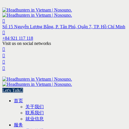
Số 15 Nguyễn Lương Bằng, P. Tân Phú, Quận 7, TP. Hồ Chí Minh
+84 921 117 118
Visit us on social networks
Let's Talk
首页
关于我们
联系我们
就业信息
服务