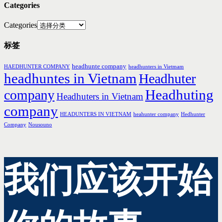
Categories
Categories
标签
headhunte company
HAEDHUNTER COMPANY
headhunters in Vietmam
headhuntes in Vietnam
Headhuter
Headhuting
company
Headhuters in Vietnam
company
HEADUNTERS IN VIETNAM
heahunter company
Hedhunter
Company
Nousouno
我们应该开始