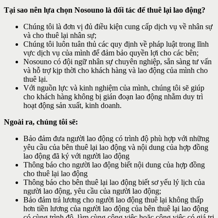
Tại sao nên lựa chọn Nosouno là đối tác để thuê lại lao động?
Chúng tôi là đơn vị đủ điều kiện cung cấp dịch vụ về nhân sự
và cho thuê lại nhân sự;
Chúng tôi luôn tuân thủ các quy định về pháp luật trong lĩnh
vực dịch vụ của mình để đảm bảo quyền lợi cho các bên;
Nosouno có đội ngữ nhân sự chuyên nghiệp, sẵn sàng tư vấn
và hỗ trợ kịp thời cho khách hàng và lao động của mình cho
thuê lại.
Với nguồn lực và kinh nghiệm của mình, chúng tôi sẽ giúp
cho khách hàng không bị gián đoạn lao động nhằm duy trì
hoạt động sản xuất, kinh doanh.
Ngoài ra, chúng tôi sẽ:
Bảo đảm đưa người lao động có trình độ phù hợp với những
yêu cầu của bên thuê lại lao động và nội dung của hợp đồng
lao động đã ký với người lao động
Thông báo cho người lao động biết nội dung của hợp đồng
cho thuê lại lao động
Thông báo cho bên thuê lại lao động biết sơ yếu lý lịch của
người lao động, yêu cầu của người lao động;
Bảo đảm trả lương cho người lao động thuê lại không thấp
hơn tiền lương của người lao động của bên thuê lại lao động
có cùng trình độ, làm cùng công việc hoặc công việc có giá trị