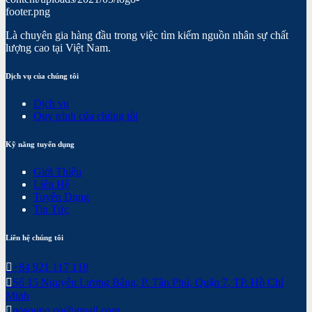
Là chuyên gia hàng đầu trong việc tìm kiếm nguồn nhân sự chất
lượng cao tại Việt Nam.
Dịch vụ của chúng tôi
Dịch vụ
Quy trình của chúng tôi
Kỹ năng tuyển dụng
Giới Thiệu
Liên Hệ
Tuyển Dụng
Tin Tức
Liên hệ chúng tôi
+84 921 117 118
Số 15 Nguyễn Lương Bằng, P. Tân Phú, Quận 7, TP. Hồ Chí
Minh
nosouno.co@gmail.com