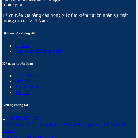
Là chuyên gia hàng đầu trong việc tìm kiếm nguồn nhân sự chất
lượng cao tại Việt Nam.
Dịch vụ của chúng tôi
Dịch vụ
Quy trình của chúng tôi
Kỹ năng tuyển dụng
Giới Thiệu
Liên Hệ
Tuyển Dụng
Tin Tức
Liên hệ chúng tôi
+84 921 117 118
Số 15 Nguyễn Lương Bằng, P. Tân Phú, Quận 7, TP. Hồ Chí
Minh
nosouno.co@gmail.com