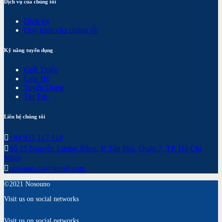
Dịch vụ của chúng tôi
Dịch vụ
Quy trình của chúng tôi
Kỹ năng tuyển dụng
Giới Thiệu
Liên Hệ
Tuyển Dụng
Tin Tức
Liên hệ chúng tôi
+84 921 117 118
Số 15 Nguyễn Lương Bằng, P. Tân Phú, Quận 7, TP. Hồ Chí
Minh
nosouno.co@gmail.com
©2021 Nosouno
Visit us on social networks
Visit us on social networks