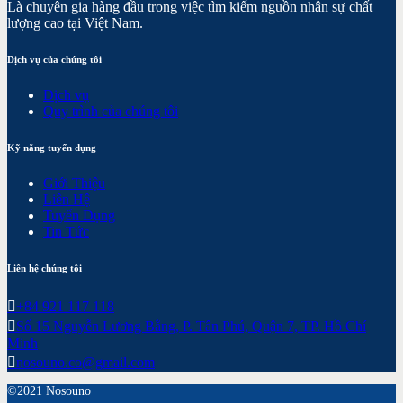
Là chuyên gia hàng đầu trong việc tìm kiếm nguồn nhân sự chất
lượng cao tại Việt Nam.
Dịch vụ của chúng tôi
Dịch vụ
Quy trình của chúng tôi
Kỹ năng tuyển dụng
Giới Thiệu
Liên Hệ
Tuyển Dụng
Tin Tức
Liên hệ chúng tôi
+84 921 117 118
Số 15 Nguyễn Lương Bằng, P. Tân Phú, Quận 7, TP. Hồ Chí
Minh
nosouno.co@gmail.com
©2021 Nosouno