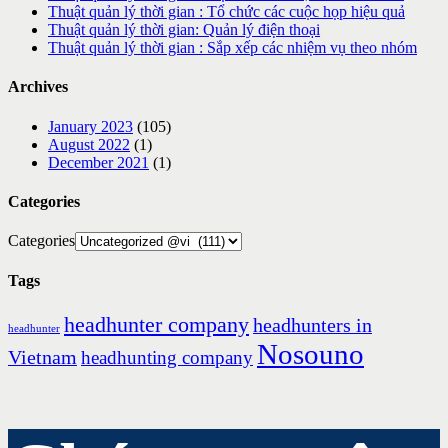
Thuật quản lý thời gian : Tổ chức các cuộc họp hiệu quả
Thuật quản lý thời gian: Quản lý điện thoại
Thuật quản lý thời gian : Sắp xếp các nhiệm vụ theo nhóm
Archives
January 2023
(105)
August 2022
(1)
December 2021
(1)
Categories
Categories
Tags
headhunter company
headhunters in
headhunter
Nosouno
Vietnam
headhunting company