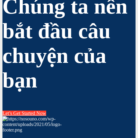
Chúng ta nên
bắt đầu câu
chuyện của
bạn
Let’s Get Started Now