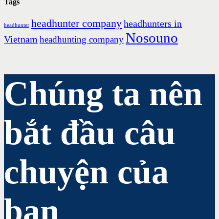
Tags
headhunter company
headhunters in
headhunter
Nosouno
Vietnam
headhunting company
Chúng ta nên
bắt đầu câu
chuyện của
bạn