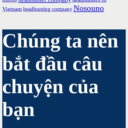
headhunter
Nosouno
Vietnam
headhunting company
Chúng ta nên
bắt đầu câu
chuyện của
bạn