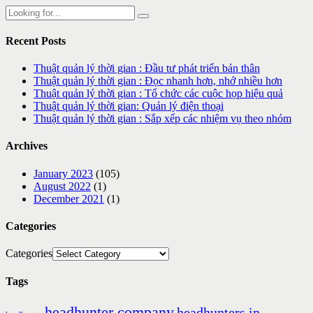
Recent Posts
Thuật quản lý thời gian : Đầu tư phát triển bản thân
Thuật quản lý thời gian : Đọc nhanh hơn, nhớ nhiều hơn
Thuật quản lý thời gian : Tổ chức các cuộc họp hiệu quả
Thuật quản lý thời gian: Quản lý điện thoại
Thuật quản lý thời gian : Sắp xếp các nhiệm vụ theo nhóm
Archives
January 2023
(105)
August 2022
(1)
December 2021
(1)
Categories
Categories
Tags
headhunter company
headhunters in