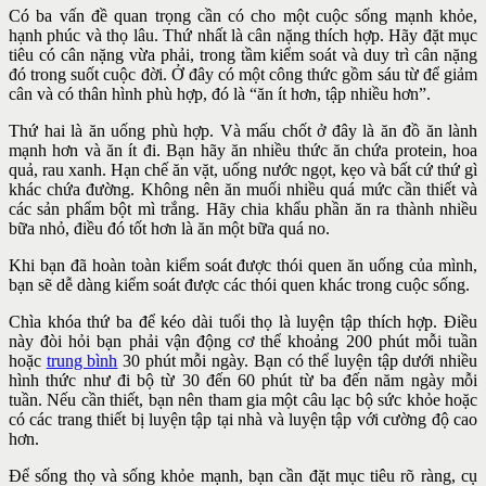
Có ba vấn đề quan trọng cần có cho một cuộc sống mạnh khỏe,
hạnh phúc và thọ lâu. Thứ nhất là cân nặng thích hợp. Hãy đặt mục
tiêu có cân nặng vừa phải, trong tầm kiểm soát và duy trì cân nặng
đó trong suốt cuộc đời. Ở đây có một công thức gồm sáu từ để giảm
cân và có thân hình phù hợp, đó là “ăn ít hơn, tập nhiều hơn”.
Thứ hai là ăn uống phù hợp. Và mấu chốt ở đây là ăn đồ ăn lành
mạnh hơn và ăn ít đi. Bạn hãy ăn nhiều thức ăn chứa protein, hoa
quả, rau xanh. Hạn chế ăn vặt, uống nước ngọt, kẹo và bất cứ thứ gì
khác chứa đường. Không nên ăn muối nhiều quá mức cần thiết và
các sản phẩm bột mì trắng. Hãy chia khẩu phần ăn ra thành nhiều
bữa nhỏ, điều đó tốt hơn là ăn một bữa quá no.
Khi bạn đã hoàn toàn kiểm soát được thói quen ăn uống của mình,
bạn sẽ dễ dàng kiểm soát được các thói quen khác trong cuộc sống.
Chìa khóa thứ ba để kéo dài tuổi thọ là luyện tập thích hợp. Điều
này đòi hỏi bạn phải vận động cơ thể khoảng 200 phút mỗi tuần
hoặc
trung bình
30 phút mỗi ngày. Bạn có thể luyện tập dưới nhiều
hình thức như đi bộ từ 30 đến 60 phút từ ba đến năm ngày mỗi
tuần. Nếu cần thiết, bạn nên tham gia một câu lạc bộ sức khỏe hoặc
có các trang thiết bị luyện tập tại nhà và luyện tập với cường độ cao
hơn.
Để sống thọ và sống khỏe mạnh, bạn cần đặt mục tiêu rõ ràng, cụ