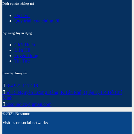
Dịch vụ của chúng tôi
Dịch vụ
Quy trình của chúng tôi
Kỹ năng tuyển dụng
Giới Thiệu
Liên Hệ
Tuyển Dụng
Tin Tức
Liên hệ chúng tôi
+84 921 117 118
Số 15 Nguyễn Lương Bằng, P. Tân Phú, Quận 7, TP. Hồ Chí
Minh
nosouno.co@gmail.com
©2021 Nosouno
Visit us on social networks