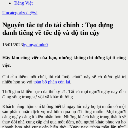
Tiếng Việt
Uncategorized @vi
Nguyên tắc tự do tài chính : Tạo dựng
danh tiếng về tốc độ và độ tin cậy
15/01/2023
by myadmin
0
Hãy làm công việc của bạn, nhưng không chỉ dừng lại ở công
việc.
Chỉ cần thêm một chút, thì cái “một chút” này sẽ có được giá trị
nhiều hơn so với
toàn bộ phần còn lại
.
Thời gian là tiền bạc của thế kỷ 21. Tất cả mọi người ngày nay đều
đang sống trong sự vội vã khác thường.
Khách hàng thậm chí không biết là ngay lúc này họ lại muốn có một
sản phẩm hoặc dịch vụ mà hôm qua họ đã từng muốn. Mọi người
càng ngày càng ít kiên nhẫn hơn. Những khách hàng trung thành sẽ
thay đổi nhà cung cấp chỉ qua một đêm, nếu người khác phục vụ họ
nhanh hơn nhà cung cấp hiện thời. Ngày nay, “thỏa mãn lập tức”