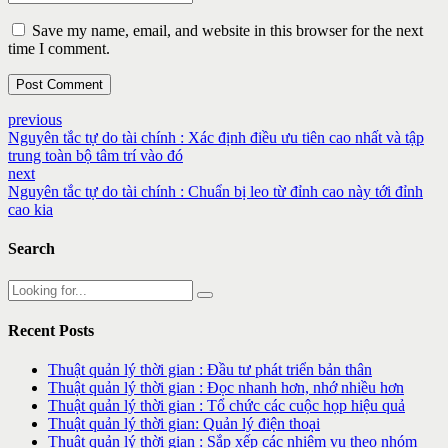
Save my name, email, and website in this browser for the next
time I comment.
Post Comment
previous
Nguyên tắc tự do tài chính : Xác định điều ưu tiên cao nhất và tập
trung toàn bộ tâm trí vào đó
next
Nguyên tắc tự do tài chính : Chuẩn bị leo từ đỉnh cao này tới đỉnh
cao kia
Search
Recent Posts
Thuật quản lý thời gian : Đầu tư phát triển bản thân
Thuật quản lý thời gian : Đọc nhanh hơn, nhớ nhiều hơn
Thuật quản lý thời gian : Tổ chức các cuộc họp hiệu quả
Thuật quản lý thời gian: Quản lý điện thoại
Thuật quản lý thời gian : Sắp xếp các nhiệm vụ theo nhóm