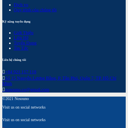
Dịch vụ
Quy trình của chúng tôi
Kỹ năng tuyển dụng
Giới Thiệu
Liên Hệ
Tuyển Dụng
Tin Tức
Liên hệ chúng tôi
+84 921 117 118
Số 15 Nguyễn Lương Bằng, P. Tân Phú, Quận 7, TP. Hồ Chí
Minh
nosouno.co@gmail.com
©2021 Nosouno
Visit us on social networks
Visit us on social networks