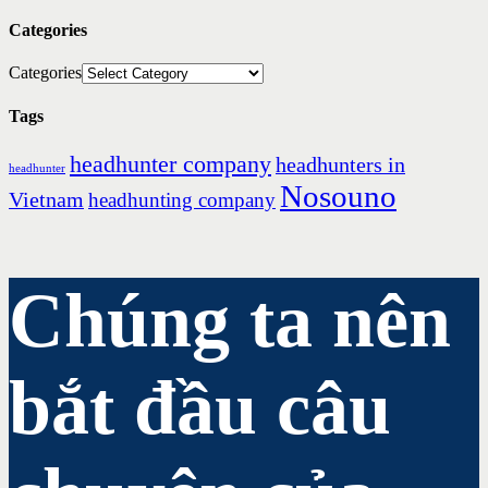
Categories
Categories
Tags
headhunter company
headhunters in
headhunter
Nosouno
Vietnam
headhunting company
Chúng ta nên
bắt đầu câu