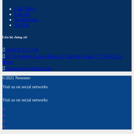
Giới Thiệu
Liên Hệ
Tuyển Dụng
Tin Tức
Liên hệ chúng tôi
+84 921 117 118
Số 15 Nguyễn Lương Bằng, P. Tân Phú, Quận 7, TP. Hồ Chí
Minh
nosouno.co@gmail.com
©2021 Nosouno
Visit us on social networks
Visit us on social networks