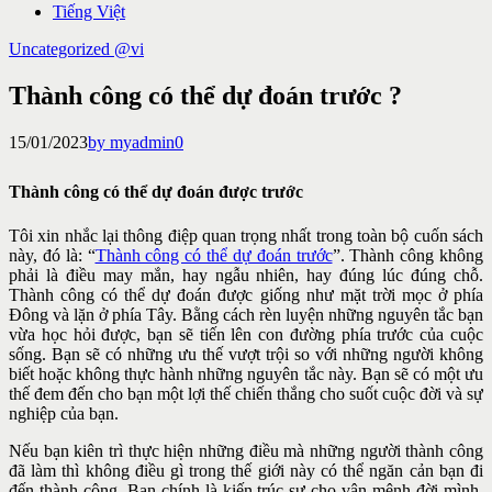
Tiếng Việt
Uncategorized @vi
Thành công có thể dự đoán trước ?
15/01/2023
by myadmin
0
Thành công có thể dự đoán được trước
Tôi xin nhắc lại thông điệp quan trọng nhất trong toàn bộ cuốn sách
này, đó là: “
Thành công có thể dự đoán trước
”. Thành công không
phải là điều may mắn, hay ngẫu nhiên, hay đúng lúc đúng chỗ.
Thành công có thể dự đoán được giống như mặt trời mọc ở phía
Đông và lặn ở phía Tây. Bằng cách rèn luyện những nguyên tắc bạn
vừa học hỏi được, bạn sẽ tiến lên con đường phía trước của cuộc
sống. Bạn sẽ có những ưu thế vượt trội so với những người không
biết hoặc không thực hành những nguyên tắc này. Bạn sẽ có một ưu
thế đem đến cho bạn một lợi thế chiến thắng cho suốt cuộc đời và sự
nghiệp của bạn.
Nếu bạn kiên trì thực hiện những điều mà những người thành công
đã làm thì không điều gì trong thế giới này có thể ngăn cản bạn đi
đến thành công. Bạn chính là kiến trúc sư cho vận mệnh đời mình.