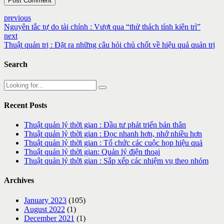
Post Comment
previous
Nguyên tắc tự do tài chính : Vượt qua “thử thách tính kiên trì”
next
Thuật quản trị : Đặt ra những câu hỏi chủ chốt về hiệu quả quản trị
Search
Recent Posts
Thuật quản lý thời gian : Đầu tư phát triển bản thân
Thuật quản lý thời gian : Đọc nhanh hơn, nhớ nhiều hơn
Thuật quản lý thời gian : Tổ chức các cuộc họp hiệu quả
Thuật quản lý thời gian: Quản lý điện thoại
Thuật quản lý thời gian : Sắp xếp các nhiệm vụ theo nhóm
Archives
January 2023
(105)
August 2022
(1)
December 2021
(1)