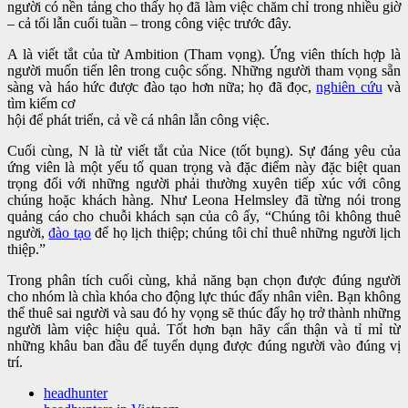
người có nền tảng cho thấy họ đã làm việc chăm chỉ trong nhiều giờ
– cả tối lẫn cuối tuần – trong công việc trước đây.
A là viết tắt của từ Ambition (Tham vọng). Ứng viên thích hợp là
người muốn tiến lên trong cuộc sống. Những người tham vọng sẵn
sàng và háo hức được đào tạo hơn nữa; họ đã đọc,
nghiên cứu
và
tìm kiếm cơ
hội để phát triển, cả về cá nhân lẫn công việc.
Cuối cùng, N là từ viết tắt của Nice (tốt bụng). Sự đáng yêu của
ứng viên là một yếu tố quan trọng và đặc điểm này đặc biệt quan
trọng đối với những người phải thường xuyên tiếp xúc với công
chúng hoặc khách hàng. Như Leona Helmsley đã từng nói trong
quảng cáo cho chuỗi khách sạn của cô ấy, “Chúng tôi không thuê
người,
đào tạo
để họ lịch thiệp; chúng tôi chỉ thuê những người lịch
thiệp.”
Trong phân tích cuối cùng, khả năng bạn chọn được đúng người
cho nhóm là chìa khóa cho động lực thúc đẩy nhân viên. Bạn không
thể thuê sai người và sau đó hy vọng sẽ thúc đẩy họ trở thành những
người làm việc hiệu quả. Tốt hơn bạn hãy cẩn thận và tỉ mỉ từ
những khâu ban đầu để tuyển dụng được đúng người vào đúng vị
trí.
headhunter