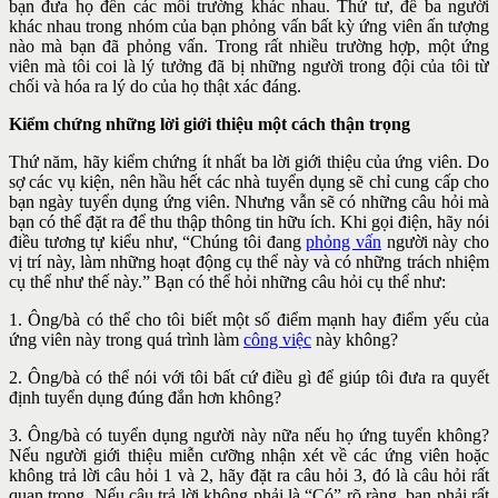
bạn đưa họ đến các môi trường khác nhau. Thứ tư, để ba người
khác nhau trong nhóm của bạn phỏng vấn bất kỳ ứng viên ấn tượng
nào mà bạn đã phỏng vấn. Trong rất nhiều trường hợp, một ứng
viên mà tôi coi là lý tưởng đã bị những người trong đội của tôi từ
chối và hóa ra lý do của họ thật xác đáng.
Kiểm chứng những lời giới thiệu một cách thận trọng
Thứ năm, hãy kiểm chứng ít nhất ba lời giới thiệu của ứng viên. Do
sợ các vụ kiện, nên hầu hết các nhà tuyển dụng sẽ chỉ cung cấp cho
bạn ngày tuyển dụng ứng viên. Nhưng vẫn sẽ có những câu hỏi mà
bạn có thể đặt ra để thu thập thông tin hữu ích. Khi gọi điện, hãy nói
điều tương tự kiểu như, “Chúng tôi đang
phỏng vấn
người này cho
vị trí này, làm những hoạt động cụ thể này và có những trách nhiệm
cụ thể như thế này.” Bạn có thể hỏi những câu hỏi cụ thể như:
1. Ông/bà có thể cho tôi biết một số điểm mạnh hay điểm yếu của
ứng viên này trong quá trình làm
công việc
này không?
2. Ông/bà có thể nói với tôi bất cứ điều gì để giúp tôi đưa ra quyết
định tuyển dụng đúng đắn hơn không?
3. Ông/bà có tuyển dụng người này nữa nếu họ ứng tuyển không?
Nếu người giới thiệu miễn cưỡng nhận xét về các ứng viên hoặc
không trả lời câu hỏi 1 và 2, hãy đặt ra câu hỏi 3, đó là câu hỏi rất
quan trọng. Nếu câu trả lời không phải là “Có” rõ ràng, bạn phải rất