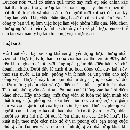
Drucker nói: “Chỉ có thành quả trước đây mới dự báo chính xác
nhất thành quả trong tương lai.” Cuối cùng, hãy chú ý nhiều đến
thái độ, tính cách và nhân cách của người mới khi xét đến các kỹ
năng làm việc. Hãy chắc chắn rằng họ sẽ thoải mái với văn hóa của
công ty bạn và tự làm việc hoặc làm việc nhóm hiệu quả. Nếu chọn
những người có thái độ, tính cách đúng đắn và phù hợp, bạn có thể
đào tạo và quản lý họ làm tốt công việc được giao.
Luật số 3
Với Luật số 3, bạn sẽ tăng khả năng tuyển dụng được những nhân
viên tốt. Thực tế, tỷ lệ thành công của bạn có thể lên tới 90%, dựa
trên kinh nghiệm của tôi với hàng ngàn giám đốc điều hành và chủ
doanh nghiệp. Dưới đây là cách thức hoạt động của quy luật này,
theo sáu bước. Đầu tiên, phỏng vấn ít nhất ba ứng viên cho một
công việc. Thực tế này buộc bạn phải tư duy chậm, so sánh và đối
chiếu những phẩm chất và đặc điểm của nhiều người khác nhau.
Thứ hai, phỏng vấn các ứng viên mà bạn hài lòng vào ba thời điểm
khác nhau. Hãy nhớ rằng, một ứng viên sẽ luôn thể hiện mình tốt
nhất trong cuộc phỏng vấn đầu tiên. Sau đó, có một sự suy giảm
dần và con người thật của họ sẽ sớm lộ diện. Thứ ba, phỏng vấn
người bạn hài lòng ở ba nơi khác nhau. Vì một lý do nào đó, nhiều
người sở hữu thứ mà tôi gọi là “sự phức tạp của tắc kè hoa”. Họ
xuất hiện theo một cách nào đó ở văn phòng của bạn trong cuộc
phỏng vấn đầu tiên và sau đó có hành động và phản ứng khác khi