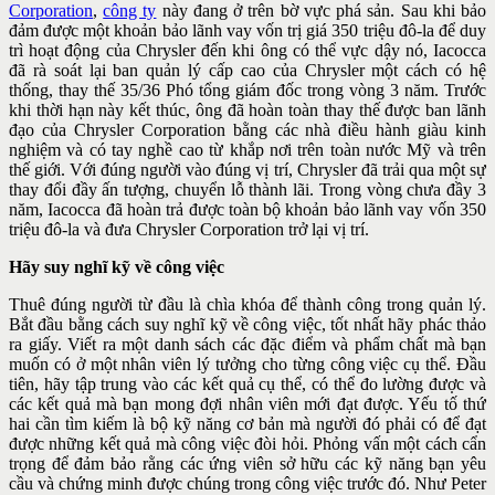
Corporation
,
công ty
này đang ở trên bờ vực phá sản. Sau khi bảo
đảm được một khoản bảo lãnh vay vốn trị giá 350 triệu đô-la để duy
trì hoạt động của Chrysler đến khi ông có thể vực dậy nó, Iacocca
đã rà soát lại ban quản lý cấp cao của Chrysler một cách có hệ
thống, thay thế 35/36 Phó tổng giám đốc trong vòng 3 năm. Trước
khi thời hạn này kết thúc, ông đã hoàn toàn thay thế được ban lãnh
đạo của Chrysler Corporation bằng các nhà điều hành giàu kinh
nghiệm và có tay nghề cao từ khắp nơi trên toàn nước Mỹ và trên
thế giới. Với đúng người vào đúng vị trí, Chrysler đã trải qua một sự
thay đổi đầy ấn tượng, chuyển lỗ thành lãi. Trong vòng chưa đầy 3
năm, Iacocca đã hoàn trả được toàn bộ khoản bảo lãnh vay vốn 350
triệu đô-la và đưa Chrysler Corporation trở lại vị trí.
Hãy suy nghĩ kỹ về công việc
Thuê đúng người từ đầu là chìa khóa để thành công trong quản lý.
Bắt đầu bằng cách suy nghĩ kỹ về công việc, tốt nhất hãy phác thảo
ra giấy. Viết ra một danh sách các đặc điểm và phẩm chất mà bạn
muốn có ở một nhân viên lý tưởng cho từng công việc cụ thể. Đầu
tiên, hãy tập trung vào các kết quả cụ thể, có thể đo lường được và
các kết quả mà bạn mong đợi nhân viên mới đạt được. Yếu tố thứ
hai cần tìm kiếm là bộ kỹ năng cơ bản mà người đó phải có để đạt
được những kết quả mà công việc đòi hỏi. Phỏng vấn một cách cẩn
trọng để đảm bảo rằng các ứng viên sở hữu các kỹ năng bạn yêu
cầu và chứng minh được chúng trong công việc trước đó. Như Peter