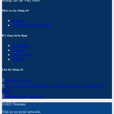
lượng cao tại Việt Nam.
Dịch vụ của chúng tôi
Dịch vụ
Quy trình của chúng tôi
Kỹ năng tuyển dụng
Giới Thiệu
Liên Hệ
Tuyển Dụng
Tin Tức
Liên hệ chúng tôi
+84 921 117 118
Số 15 Nguyễn Lương Bằng, P. Tân Phú, Quận 7, TP. Hồ Chí
Minh
nosouno.co@gmail.com
©2021 Nosouno
Visit us on social networks