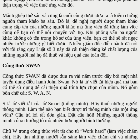
thận trọng về việc thuê ứng viên đó.
Mảnh ghép thứ sáu và cũng là cuối cùng được đưa ra là kiểm chứng
nguồn tham khảo ba sâu. Đó là, đề nghị người được tham khảo
cung cấp tên của những người khác mà ứng viên đã từng làm việc
cùng để bạn có thể nói chuyện với họ. Khi phỏng vấn ba người
khác không có tên trong hồ sơ của ứng viên, bạn có thể sẽ rất ngạc
nhiên trước những gì biết được. Nhiều giám đốc điều hành đã nói
với tôi rằng quy Luật số 3 này đã cải thiện đáng kể chất lượng của
những người mà họ đã thuê và hiệu quả của toàn đội.
Công thức SWAN
Công thức SWAN đã được đưa ra vài năm trước đây bởi một nhà
tuyển dụng điều hành John Swan. Nó là từ viết tắt hiệu quả mà bạn
có thể sử dụng để cải thiện quá trình lựa chọn của mình. Nó gồm
bốn chữ cái: S, W, A, N.
S là từ viết tắt của từ Smart (thông minh). Hãy thuê những người
thông minh. Làm thế nào bạn biết được trí thông minh của một ứng
viên? Câu trả lời rất đơn giản. Đặt câu hỏi! Những người thông
minh có xu hướng tò mò nhiều hơn người bình thường.
Chữ W trong công thức viết tắt cho từ “Work hard” (làm việc chăm
chỉ). Hãy tìm những người sẵn sàng làm việc chăm chỉ và những