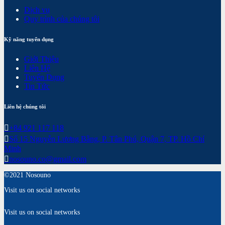
Dịch vụ
Quy trình của chúng tôi
Kỹ năng tuyển dụng
Giới Thiệu
Liên Hệ
Tuyển Dụng
Tin Tức
Liên hệ chúng tôi
+84 921 117 118
Số 15 Nguyễn Lương Bằng, P. Tân Phú, Quận 7, TP. Hồ Chí
Minh
nosouno.co@gmail.com
©2021 Nosouno
Visit us on social networks
Visit us on social networks