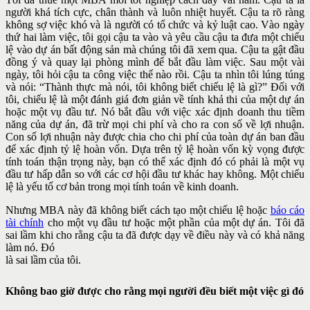
người khá tích cực, chân thành và luôn nhiệt huyết. Cậu ta rõ ràng
không sợ việc khó và là người có tổ chức và kỷ luật cao. Vào ngày
thứ hai làm việc, tôi gọi cậu ta vào và yêu cầu cậu ta đưa một chiếu
lệ vào dự án bất động sản mà chúng tôi đã xem qua. Cậu ta gật đầu
đồng ý và quay lại phòng mình để bắt đầu làm việc. Sau một vài
ngày, tôi hỏi cậu
ta công việc thế nào rồi. Cậu ta nhìn tôi lúng túng
và nói: “Thành thực
mà nói, tôi không biết chiếu lệ là gì?” Đối với
tôi, chiếu lệ là một đánh
giá đơn giản về tính khả thi của một dự án
hoặc một vụ đầu tư. Nó bắt
đầu với việc xác định doanh thu tiềm
năng của dự án, đã trừ mọi chi phí
và cho ra con số về lợi nhuận.
Con số lợi nhuận này được chia cho chi
phí của toàn dự án ban đầu
để xác định tỷ lệ hoàn vốn. Dựa trên tỷ lệ
hoàn vốn kỳ vọng được
tính toán thận trọng này, bạn có thể xác định đó
có phải là một vụ
đầu tư hấp dẫn so với các cơ hội đầu tư khác hay
không. Một chiếu
lệ là yếu tố cơ bản trong mọi tính toán về kinh doanh.
Nhưng MBA này đã không biết cách tạo một chiếu lệ hoặc
báo cáo
tài
chính
cho một vụ đầu tư hoặc một phần của một dự án. Tôi đã
sai lầm
khi cho rằng cậu ta đã được dạy về điều này và có khả năng
làm nó. Đó
là sai lầm của tôi.
Không bao giờ được cho rằng mọi người đều biết một việc gì
đó