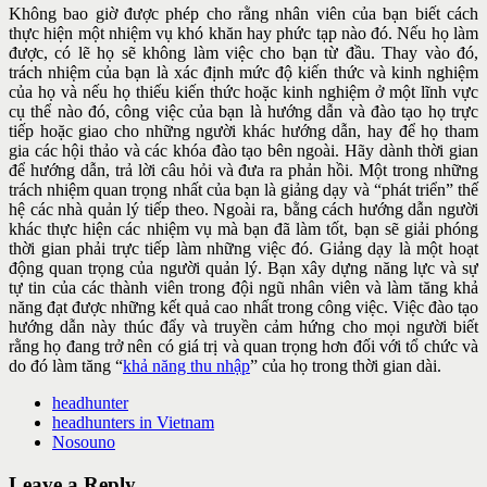
Không bao giờ được phép cho rằng nhân viên của bạn biết cách
thực
hiện một nhiệm vụ khó khăn hay phức tạp nào đó. Nếu họ làm
được, có
lẽ họ sẽ không làm việc cho bạn từ đầu. Thay vào đó,
trách nhiệm của
bạn là xác định mức độ kiến thức và kinh nghiệm
của họ và nếu họ thiếu
kiến thức hoặc kinh nghiệm ở một lĩnh vực
cụ thể nào đó, công việc của
bạn là hướng dẫn và đào tạo họ trực
tiếp hoặc giao cho những người
khác hướng dẫn, hay để họ tham
gia các hội thảo và các khóa đào tạo
bên ngoài. Hãy dành thời gian
để hướng dẫn, trả lời câu hỏi và đưa ra
phản hồi. Một trong những
trách nhiệm quan trọng nhất của bạn là
giảng dạy và “phát triển” thế
hệ các nhà quản lý tiếp theo. Ngoài ra,
bằng cách hướng dẫn người
khác thực hiện các nhiệm vụ mà bạn đã làm
tốt, bạn sẽ giải phóng
thời gian phải trực tiếp làm những việc đó. Giảng
dạy là một hoạt
động quan trọng của người quản lý. Bạn xây dựng năng
lực và sự
tự tin của các thành viên trong đội ngũ nhân viên và làm tăng
khả
năng đạt được những kết quả cao nhất trong công việc. Việc đào tạo
hướng dẫn này thúc đẩy và truyền cảm hứng cho mọi người biết
rằng họ
đang trở nên có giá trị và quan trọng hơn đối với tổ chức và
do đó làm
tăng “
khả năng thu nhập
” của họ trong thời gian dài.
headhunter
headhunters in Vietnam
Nosouno
Leave a Reply