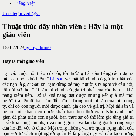
Tiếng Việt
Uncategorized @vi
Thuật thúc đẩy nhân viên : Hãy là một
giáo viên
16/01/2023
by myadmin
0
Hãy là một giáo viên
Tại các cuộc hội thảo của tôi, tôi thường bắt đầu bằng cách đặt ra
một câu hỏi khó hiểu: “
Tài sản
về mặt tài chính có giá trị nhất của
các
bạn là gì?” Sau khi tạm dừng để mọi người suy nghĩ về câu hỏi,
tôi nói
với họ, “tài sản tài chính có giá trị nhất của các bạn là khả
năng kiếm
tiền. Đó là khả năng đạt được những kết quả mà mọi
người trả tiền để
bạn làm điều đó.” Trong mọi tài sản của một công
ty, chỉ có con người
mới được đánh giá cao về giá trị. Mọi tài sản và
nguồn lực khác đều
được khấu hao theo thời gian. Khi dành thời
gian để phát triển con
người, bạn thực sự có thể làm gia tăng giá trị
– về khả năng thu nhập và
đóng góp – và làm tăng giá trị công việc
của họ đối với tổ chức. Một
trong những vai trò quan trọng nhất của
bạn với tư cách một người quản
lý là giảng dạy và đào tạo những