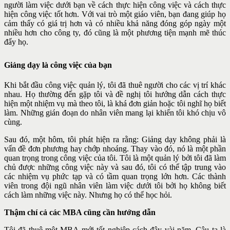
người làm việc dưới bạn về cách thực
hiện công việc và cách thực
hiện công việc tốt hơn. Với vai trò một giáo
viên, bạn đang giúp họ
cảm thấy có giá trị hơn và có nhiều khả năng
đóng góp ngày một
nhiều hơn cho công ty, đó cũng là một phương tiện
mạnh mẽ thúc
đẩy họ.
Giảng dạy là công việc của bạn
Khi bắt đầu công việc quản lý, tôi đã thuê người cho các vị trí khác
nhau. Họ thường đến gặp tôi và đề nghị tôi hướng dẫn cách thực
hiện một nhiệm vụ mà theo tôi, là khá đơn giản hoặc tôi nghĩ họ biết
làm. Những gián đoạn do nhân viên mang lại khiến tôi khó chịu vô
cùng.
Sau đó, một hôm, tôi phát hiện ra rằng: Giảng dạy không phải là
vấn đề đơn phương hay chớp nhoáng. Thay vào đó, nó là một phần
quan trọng trong công việc của tôi. Tôi là một quản lý bởi tôi đã làm
chủ được những công việc này và sau đó, tôi có thể tập trung vào
các nhiệm vụ phức tạp và có tầm quan trọng lớn hơn. Các thành
viên trong đội ngũ nhân viên làm việc dưới tôi bởi họ không biết
cách làm những việc này. Nhưng họ có thể học hỏi.
Thậm chí cả các MBA cũng cần hướng dẫn
Tôi đã thuê một MBA mới tốt nghiệp cách đây vài năm. Cậu ta là