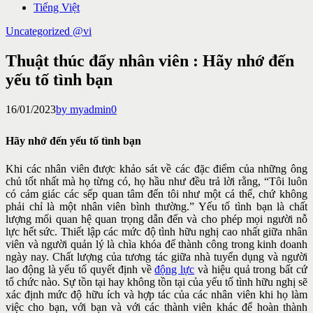
Tiếng Việt
Uncategorized @vi
Thuật thúc đẩy nhân viên : Hãy nhớ đến
yếu tố tình bạn
16/01/2023
by myadmin
0
Hãy nhớ đến yếu tố tình bạn
Khi các nhân viên được khảo sát về các đặc điểm của những ông
chủ
tốt nhất mà họ từng có, họ hầu như đều trả lời rằng, “Tôi luôn
có cảm
giác các sếp quan tâm đến tôi như một cá thể, chứ không
phải chỉ là một
nhân viên bình thường.” Yếu tố tình bạn là chất
lượng mối quan hệ
quan trọng dẫn đến và cho phép mọi người nỗ
lực hết sức. Thiết lập các
mức độ tình hữu nghị cao nhất giữa nhân
viên và người quản lý là chìa
khóa để thành công trong kinh doanh
ngày nay. Chất lượng của tương
tác giữa nhà tuyển dụng và người
lao động là yếu tố quyết định về
động
lực
và hiệu quả trong bất cứ
tổ chức nào. Sự tồn tại hay không tồn tại của
yếu tố tình hữu nghị sẽ
xác định mức độ hữu ích và hợp tác của các
nhân viên khi họ làm
việc cho bạn, với bạn và với các thành viên khác
để hoàn thành