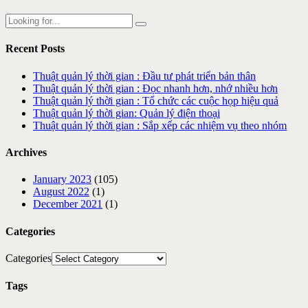
Recent Posts
Thuật quản lý thời gian : Đầu tư phát triển bản thân
Thuật quản lý thời gian : Đọc nhanh hơn, nhớ nhiều hơn
Thuật quản lý thời gian : Tổ chức các cuộc họp hiệu quả
Thuật quản lý thời gian: Quản lý điện thoại
Thuật quản lý thời gian : Sắp xếp các nhiệm vụ theo nhóm
Archives
January 2023
(105)
August 2022
(1)
December 2021
(1)
Categories
Categories
Tags