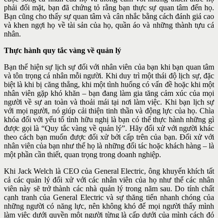
phải đối mặt, bạn đã chứng tỏ rằng bạn thực sự quan tâm đến họ.
Bạn cũng cho thấy sự quan tâm và cân nhắc bằng cách đánh giá cao
và khen ngợi họ về tài sản của họ, quần áo và những thành tựu cá
nhân.
Thực hành quy tắc vàng về quản lý
Bạn thể hiện sự lịch sự đối với nhân viên của bạn khi bạn quan tâm
và tôn trọng cá nhân mỗi người. Khi duy trì một thái độ lịch sự, đặc
biệt là khi bị căng thẳng, khi một tình huống có vấn đề hoặc khi một
nhân viên gặp khó khăn – bạn đang làm gia tăng cảm xúc của mọi
người về sự an toàn và thoải mái tại nơi làm việc. Khi bạn lịch sự
với mọi người, nó giúp cải thiện tinh thần và động lực của họ. Chìa
khóa đối với yếu tố tình hữu nghị là bạn có thể thực hành những gì
được gọi là “Quy tắc vàng về quản lý”. Hãy đối xử với người khác
theo cách bạn muốn được đối xử bởi cấp trên của bạn. Đối xử với
nhân viên của bạn như thể họ là những đối tác hoặc khách hàng – là
một phần cần thiết, quan trọng trong doanh nghiệp.
Khi Jack Welch là CEO của General Electric, ông khuyến khích tất
cả các quản lý đối xử với các nhân viên của họ như thể các nhân
viên
này sẽ trở thành các nhà quản lý trong năm sau. Do tính chất
cạnh
tranh của General Electric và sự thăng tiến nhanh chóng của
những
người có năng lực, nên không khó để mọi người thấy mình
làm việc dưới
quyền một người từng là cấp dưới của mình cách đó