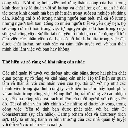
công việc. Nói rộng hơn, việc nói rằng thành công của
bạn trong
kinh doanh tỷ lệ thuận với số lượng và chất lượng của quan hệ
đối
tác trong kinh doanh mà bạn phát triển trong suốt sự nghiệp rất
đúng
đắn. Không chỉ ở số lượng những người bạn biết, mà cả số lượng
những người biết bạn. Càng có nhiều người biết và yêu quý bạn, họ
sẽ
càng cởi mở hơn trong việc tự nguyện giúp đỡ bạn trong cuộc
sống và
công việc. Sự tồn tại của yếu tố tình bạn có tác động rất lớn
đến việc các
nhân viên của bạn có nỗ lực hơn nữa trong việc đạt
được chất lượng, sự
xuất sắc và cảm thấy tuyệt vời về bản thân
mình khi làm việc với bạn
hay không.
Thể hiện sự rõ ràng và khả năng cân nhắc
Các nhà quản lý tuyệt vời dường như cân bằng được hai phẩm chất
quan trọng: sự rõ ràng và khả năng cân nhắc. Họ thể hiện sự quan
tâm và thân ái với các nhân viên của họ, đối xử với họ như các
thành viên trong gia đình công ty và khiến họ cảm thấy hạnh phúc
và an toàn trong công việc. Đồng thời, họ rất rõ ràng về các nhiệm
vụ, kết quả công việc và trách nhiệm của mỗi người với công việc
đó. Tất cả nhân viên biết chính xác những gì được kỳ vọng trong
công việc. Yếu tố tình bạn được phát triển với ba chữ C:
Consideration (sự cân nhắc), Caring (chăm sóc) và Courtesy (lịch
sự). Đây là những hành vi bình thường của các nhà quản lý tuyệt
vời đối với các nhân viên của họ.