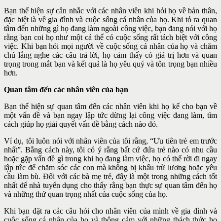
Bạn thể hiện sự cân nhắc với các nhân viên khi hỏi họ về bản thân,
đặc biệt là về gia đình và cuộc sống cá nhân của họ. Khi tỏ ra quan
tâm đến những gì họ đang làm ngoài công việc, bạn đang nói với họ
rằng bạn coi họ như một cá thể có cuộc sống rất tách biệt với công
việc. Khi
bạn hỏi mọi người về cuộc sống cá nhân của họ và chăm
chú lắng nghe các câu trả lời, họ cảm thấy có giá trị hơn và quan
trọng trong mắt bạn và kết quả là họ yêu quý và tôn trọng bạn nhiều
hơn.
Quan tâm đến các nhân viên của bạn
Bạn thể hiện sự quan tâm đến các nhân viên khi họ kể cho bạn về
một vấn đề và bạn ngay lập tức dừng lại công việc đang làm, tìm
cách giúp họ giải quyết vấn đề bằng cách nào đó.
Ví dụ, tôi luôn nói với nhân viên của tôi rằng, “Ưu tiên trẻ em trước
nhất”. Bằng cách này, tôi có ý rằng bất cứ đứa trẻ nào có nhu cầu
hoặc
gặp vấn đề gì trong khi họ đang làm việc, họ có thể rời đi ngay
lập tức để
chăm sóc các con mà không bị khấu trừ lương hoặc yêu
cầu làm bù. Đối
với các bà mẹ trẻ, đây là một trong những cách tốt
nhất để nhà tuyển
dụng cho thấy rằng bạn thực sự quan tâm đến họ
và những thứ quan
trọng nhất của cuộc sống của họ.
Khi bạn đặt ra các câu hỏi cho nhân viên của mình về gia đình và
cuộc sống cá nhân của họ và thông cảm với những thách thức họ