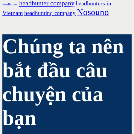
headhunter company
headhunters in
headhunter
Nosouno
Vietnam
headhunting company
Chúng ta nên
bắt đầu câu
chuyện của
bạn