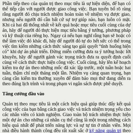
Phần tiếp theo của quản trị theo mục tiêu là sự hiện diện, để bạn có
thể tiếp cận với người được giao công việc. Bạn tuyên bố rõ ràng
rằng
người đó chịu trách nhiệm hoàn toàn về nhiệm vụ được giao,
nhưng nếu
người đó cần bất cứ sự trợ giúp nào, bạn luôn có mặt.
Khi cả hai đã
thống nhất về kết quả hoặc mục tiêu cuối cùng của dự
án, hãy để người
đó thực hiện mục tiêu bằng ý tưởng, phương pháp
và kỹ thuật của riêng
họ. Ngay cả nếu bạn nghĩ rằng bạn sẽ hoặc có
thể làm việc đó khác đi,
hãy để người đó tự do hết sức có thể trong
việc tìm kiếm những cách
thức sáng tạo giải quyết “tình huống hiện
có” khi dự án phát triển. Đừng
miễn cưỡng đưa ra ý tưởng hoặc lời
khuyên, hãy để người gánh vác
trọng trách đưa ra quyết định cuối
cùng về cách thức thực hiện công
việc. Cuối cùng, hãy lên kế hoạch
kiểm tra dự án theo những mốc đã xác
lập trước, một tuần hoặc hai
tuần, thậm chí một tháng một lần. Nhiệm
vụ càng quan trọng, bạn
càng cần kiểm tra thường xuyên để đảm bảo
mọi thứ đang diễn ra
theo đúng lịch trình và trong phạm vi ngân sách được phê duyệt.
Tăng cường đầu vào
Quản trị theo mục tiêu là một cách hiệu quả giúp thúc đẩy kết quả
công việc của bạn bằng cách giao việc và trách nhiệm trọng yếu cho
các nhân viên có kinh nghiệm. Giao toàn bộ trách nhiệm thực hiện
một dự án cho những cá nhân cụ thể cũng là một trong những cách
hiệu quả nhất để phát triển năng lực và sự tự tin ở nhân viên. Mọi
nhà điều hành thành công đều rất xuất sắc ở
kỹ năng quản trị
theo