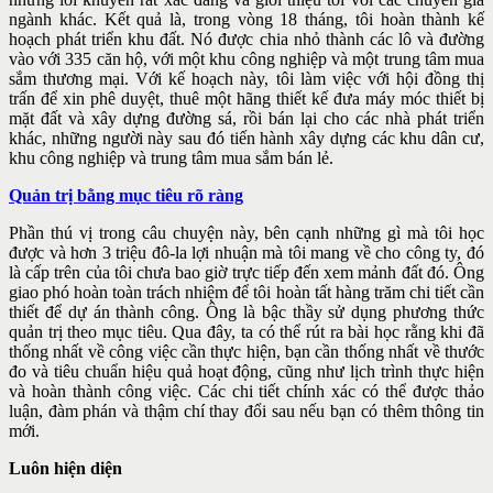
ngành khác. Kết quả là, trong vòng 18 tháng, tôi hoàn thành kế
hoạch phát triển khu đất. Nó được chia nhỏ thành các lô và đường
vào với 335 căn hộ, với một khu công nghiệp và một trung tâm mua
sắm thương mại. Với kế hoạch này, tôi làm việc với hội đồng thị
trấn để xin phê duyệt, thuê một hãng thiết kế đưa máy móc thiết bị
mặt đất và xây dựng đường sá, rồi bán lại cho các nhà phát triển
khác, những người này sau đó tiến hành xây dựng các khu dân cư,
khu công nghiệp và trung tâm mua sắm bán lẻ.
Quản trị bằng mục tiêu rõ ràng
Phần thú vị trong câu chuyện này, bên cạnh những gì mà tôi học
được và hơn 3 triệu đô-la lợi nhuận mà tôi mang về cho công ty, đó
là cấp trên của tôi chưa bao giờ trực tiếp đến xem mảnh đất đó. Ông
giao phó hoàn toàn trách nhiệm để tôi hoàn tất hàng trăm chi tiết cần
thiết để dự án thành công. Ông là bậc thầy sử dụng phương thức
quản trị theo mục tiêu. Qua đây, ta có thể rút ra bài học rằng khi đã
thống nhất về công việc cần thực hiện, bạn cần thống nhất về thước
đo và tiêu chuẩn hiệu quả hoạt động, cũng như lịch trình thực hiện
và hoàn thành công việc. Các chi tiết chính xác có thể được thảo
luận, đàm phán và thậm chí thay đổi sau nếu bạn có thêm thông tin
mới.
Luôn hiện diện