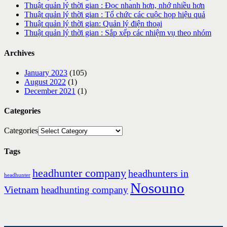
Thuật quản lý thời gian : Đọc nhanh hơn, nhớ nhiều hơn
Thuật quản lý thời gian : Tổ chức các cuộc họp hiệu quả
Thuật quản lý thời gian: Quản lý điện thoại
Thuật quản lý thời gian : Sắp xếp các nhiệm vụ theo nhóm
Archives
January 2023
(105)
August 2022
(1)
December 2021
(1)
Categories
Categories
Tags
headhunter company
headhunters in
headhunter
Nosouno
Vietnam
headhunting company