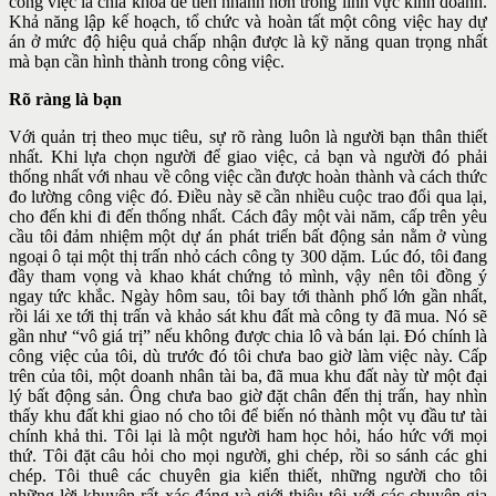
công việc là chìa khóa để tiến nhanh hơn trong lĩnh vực kinh doanh.
Khả năng lập kế hoạch, tổ chức và hoàn tất một công việc hay dự
án ở mức độ hiệu quả chấp nhận được là kỹ năng quan trọng nhất
mà bạn cần hình thành trong công việc.
Rõ ràng là bạn
Với quản trị theo mục tiêu, sự rõ ràng luôn là người bạn thân thiết
nhất. Khi lựa chọn người để giao việc, cả bạn và người đó phải
thống nhất với nhau về công việc cần được hoàn thành và cách thức
đo lường công việc đó. Điều này sẽ cần nhiều cuộc trao đổi qua lại,
cho đến khi đi đến thống nhất. Cách đây một vài năm, cấp trên yêu
cầu tôi đảm nhiệm một dự án phát triển bất động sản nằm ở vùng
ngoại ô tại một thị trấn nhỏ cách công ty 300 dặm. Lúc đó, tôi đang
đầy tham vọng và khao khát chứng tỏ mình, vậy nên tôi đồng ý
ngay tức khắc. Ngày hôm sau, tôi bay tới thành phố lớn gần nhất,
rồi lái xe tới thị trấn và khảo sát khu đất mà công ty đã mua. Nó sẽ
gần như “vô giá trị” nếu không được chia lô và bán lại. Đó chính là
công việc của tôi, dù trước đó tôi chưa bao giờ làm việc này. Cấp
trên của tôi, một doanh nhân tài ba, đã mua khu đất này từ một đại
lý bất động sản. Ông chưa bao giờ đặt chân đến thị trấn, hay nhìn
thấy khu đất khi giao nó cho tôi để biến nó thành một vụ đầu tư tài
chính khả thi. Tôi lại là một người ham học hỏi, háo hức với mọi
thứ. Tôi đặt câu hỏi cho mọi người, ghi chép, rồi so sánh các ghi
chép. Tôi thuê các chuyên gia kiến thiết, những người cho tôi
những lời khuyên rất xác đáng và giới thiệu tôi với các chuyên gia