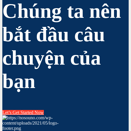
Chúng ta nên
bắt đầu câu
chuyện của
bạn
Let’s Get Started Now