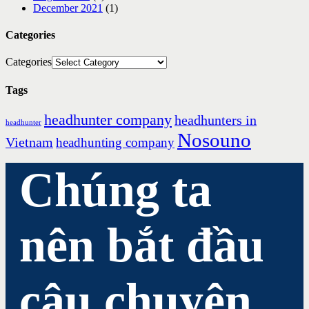
December 2021
(1)
Categories
Categories
Tags
headhunter company
headhunters in
headhunter
Nosouno
Vietnam
headhunting company
Chúng ta
nên bắt đầu
câu chuyện