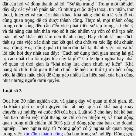
đặt câu hỏi và đồng thanh trả lời: “Sự tập trung!” Trong một thế giới
đầy rẫy các yếu tố phân tán, từ những cuộc điện thoại, tin nhắn, thư
thoại, Internet và các tác nhân khác, khả năng chú tâm là yếu tố vô
cùng quan trọng để có được thành công. Thực tế, mọi thành công
trong cuộc sống đều cần đến việc phát triển sự tập trung, sự chú ý
và tài năng của bản thân vào số ít các nhiệm vụ vốn có thể tạo nên
toàn bộ sự khác biệt làm nên thành công. Đây chính là mục đích
thật sự của việc xác định các kết quả chủ chốt và xác lập tiêu chuẩn
hoạt động. Hoạt động quản trị luôn đúc kết lại thành việc hỏi và trả
lời câu hỏi duy nhất sau đây: “Cách sử dụng thời gian mang lại giá
trị cao nhất cho tôi ngay lúc này là gì?” Có lẽ định nghĩa hay nhất
về quản trị thời gian là “khả năng lựa chọn chuỗi sự kiện”. Khả
năng tổ chức thời gian thành chuỗi để hiểu rõ thứ tự ưu tiên công
việc là điểm mấu chốt để tăng gấp nhiều lần hiệu suất của bạn cũng
như những người dưới quyền.
Luật số 3
Qua hơn 30 năm nghiên cứu và giảng dạy về quản trị thời gian, tôi
đã khám phá ra một nguyên tắc rất hiệu quả có khả năng xoay
chuyển sự nghiệp và cuộc đời của bạn. Luật số 3 cho hay bất kể bạn
làm bao nhiêu việc một tháng, sẽ chỉ có ba nhiệm vụ và hoạt động
quan trọng nhất chiếm tới 90% giá trị đóng góp của bạn cho doanh
nghiệp. Theo nghĩa này, từ “đóng góp” có ý nghĩa rất quan trọng
trong việc
xác định thành công
của bạn trong sự nghiệp. Đóng góp