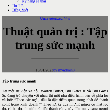
Kỹ năng sa thải
Tin Tức
Tiếng Việt
Uncategorized @vi
Thuật quản trị : Tập
trung sức mạnh
15/01/2023
by myadmin
0
Tập trung sức mạnh
Tại một sự kiện xã hội, Warren Buffet, Bill Gates Jr. và Bill Gates
Sr. đang trò chuyện với nhau thì một nhà điều hành tiến về phía họ
và hỏi: “Theo các ngài, đâu là đặc điểm quan trọng nhất để thành
công trong kinh doanh?” Theo lời kể của những người có mặt lúc
đó, cả ba doanh nhân rất đỗi thành công này đều quay sang người