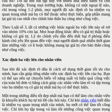
của tôi? Tôi đã thử bài tập này với nhiều nhà điều hành và chủ
doanh nghiệp. Trong mọi trường hợp, không có một ngoại lệ nào,
chỉ trong vòng 1-2 phút, mọi người đã xác định rõ ba nhiệm vụ
quan trọng nhất mà họ có thể (hoặc nên) thực hiện, góp phần mang
lại giá trị cao nhất cho chính bản thân họ cũng như công việc.
Theo Luật số 3, tất cả những việc khác ngoài ba việc lớn này sẽ rơi
vào nhóm 10% còn lại. Mọi hoạt động khác đều có giá trị thấp hoặc
không có giá trị. Lý do chính yếu dẫn đến thất bại ở phòng điều
hành chủ yếu lên quan đến việc mọi người dành quá nhiều thời gian
làm những việc có ít hoặc không mang lại giá trị cho bản thân cũng
như công việc.
Xác định ba việc lớn cho nhân viên
Sau khi đã xác định rõ đâu là cách sử dụng thời gian tối ưu cho
mình, bạn cần giúp từng nhân viên xác định ba việc lớn của họ. Bạn
có thể tạo nên sự chuyển biến về năng suất và hiệu quả công việc
của toàn bộ đơn vị bằng cách giúp các nhân viên làm rõ và tập trung
vào ba nhiệm vụ có giá trị nhất mà họ có thể thực hiện.
Một trong những điều tốt đẹp nhất mà bạn có thể làm cho nhân viên
là khuyến khích họ tự trả lời câu hỏi này. Chỉ khi
nhân viên
biết đâu
là nhiệm vụ quan trọng nhất của mình, họ mới có thể làm tốt công
việc. Chỉ khi họ tập trung và làm tốt những công việc quan trọng