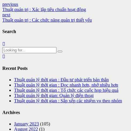
previous
Thuật quản trị : Xác lập tiêu chuẩn hoạt động
next
Thuật quản trị : Các chức năng quản trị thiết yếu
Search
Recent Posts
Thuật quản lý thời gian : Đầu tư phát triển bản thân
Thuật quản lý thời gian : Đọc nhanh hơn, nhớ nhiều hơn
Thuật quản lý thời gian : Tổ chức các cuộc họp hiệu quả
Thuật quản lý thời gian: Quản lý điện thoại
Thuật quản lý thời gian : Sắp xếp các nhiệm vụ theo nhóm
Archives
January 2023
(105)
August 2022
(1)